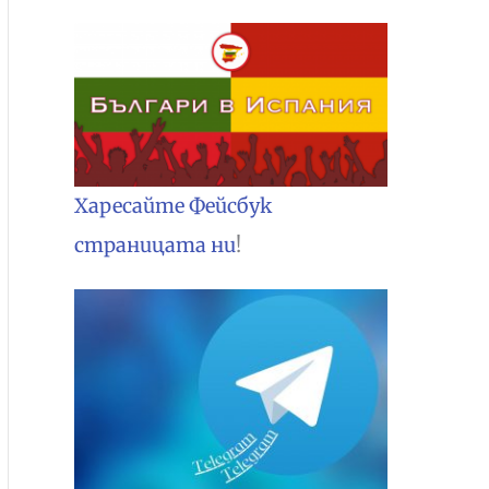
Харесайте Фейсбук
страницата ни
!