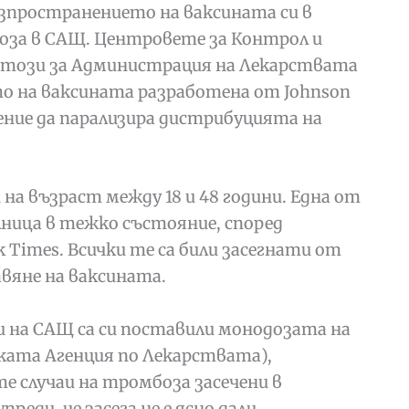
азпространението на ваксината си в
боза в САЩ. Центровете за Контрол и
 този за Администрация на Лекарствата
о на ваксината разработена от Johnson
ение да парализира дистрибуцията на
а възраст между 18 и 48 години. Една от
олница в тежко състояние, според
Times. Всички те са били засегнати от
авяне на ваксината.
 на САЩ са си поставили монодозата на
ската Агенция по Лекарствата),
е случаи на тромбоза засечени в
еди, че засега не е ясно дали