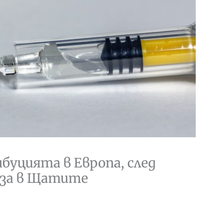
ибуцията в Европа, след
оза в Щатите