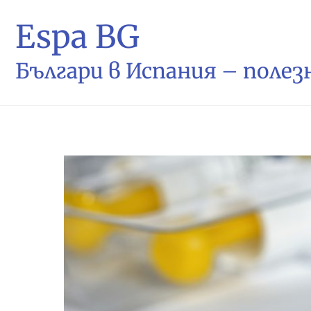
Espa BG
Българи в Испания – поле