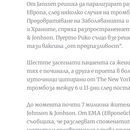
От Janssen решиха да парализират р
Европа, след няколко случая на тром
Предовратяване на Заболяванията и
и Храните, спряха разпространениет
& Jonhson. Пуерто Рико също взе реш
тази ваксина „от предпазливост“.
Шестте засегнати пациента са жени н
тях е починала, а друга е приета в б
източници цитирани от The New York 
тромбоза между 6 и 13 дни след пост
До момента почти 7 милиона жители
Johnson & Jonhson. От EMA (Европей
съобщиха, че разследват споменатит
щатите и едновременно с това предупр