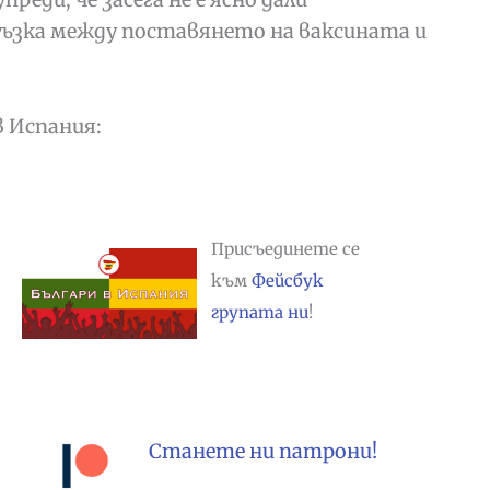
ъзка между поставянето на ваксината и
в Испания:
Присъединете се
към
Фейсбук
групата ни
!
Станете ни патрони!