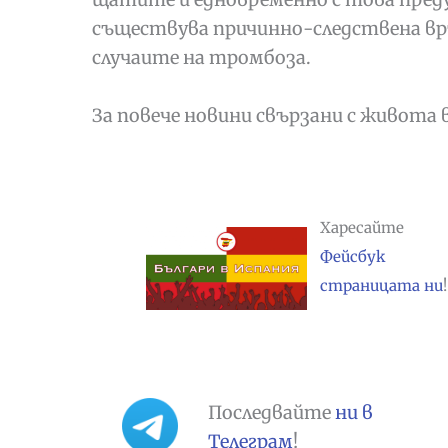
съществува причинно-следствена вр
случаите на тромбоза.
За повече новини свързани с живота 
Харесайте
Фейсбук
страницата ни
!
Последвайте
ни в
Телеграм
!