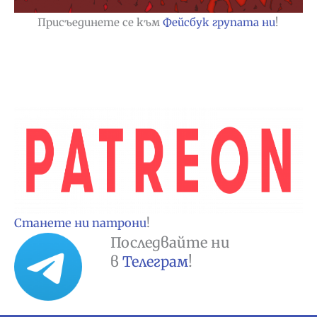
Присъединете се към
Фейсбук групата ни
!
Станете ни патрони
!
Последвайте ни
в
Телеграм
!