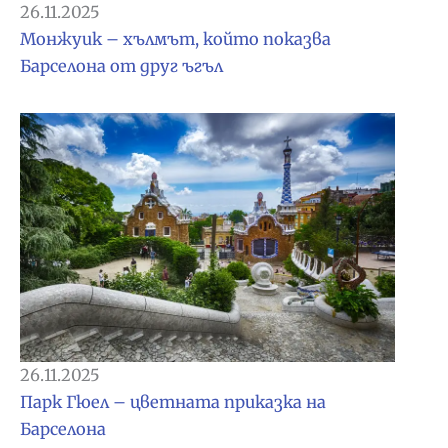
26.11.2025
Монжуик – хълмът, който показва
Барселона от друг ъгъл
26.11.2025
Парк Гюел – цветната приказка на
Барселона