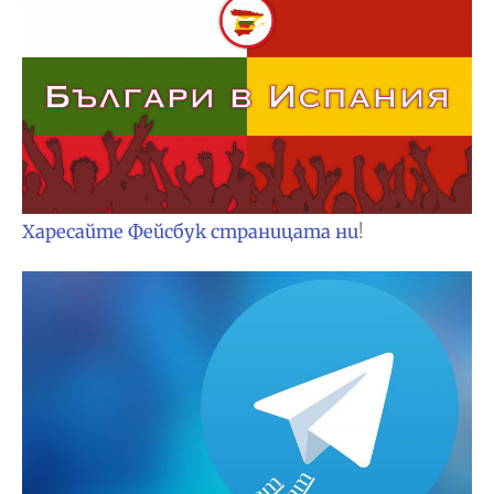
Харесайте Фейсбук страницата ни
!