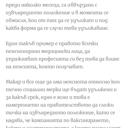
преди няколко месеца, са обвързани с
извънредното положение и в момента се
обмисля, кои от тях да се удължат и под
каква форма да се случи това удължаване.
Един такъв пример е правото всички
пенсионирани медицински лица, да
упражняват професията си без това да влияе
на пенсията, която получават.
Макар и все още да има неяснота относно кои
точно социални мерки ще бъдат удължени и
за какъв срок, едно е ясно и това е
намерението на правителството да сложи
точка на извънредното положение, като се
надява, че кампанията по ваксинирането,
както и инструментите, с които разполагат