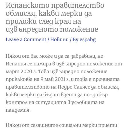
Испанското правителство
обмисля, какви мерки да
приложи след края на
извънредното положение
Leave a Comment
/
Новини
/ By
espabg
Някои от вас може и да са забравили, но
Испания се намира в извънредно положение от
март 2020 г. Това извънредно положение
приключва на 9 май 2021 г. и това е причината
правителството на Педро Санчес да обмисля,
какви мерки да бъдат взети за по-добър
контрол на ситуацията в условията на
пандемия.
Някои от сегашните социални мерки приети