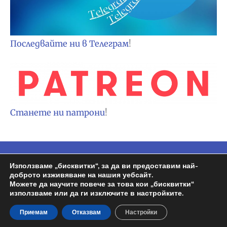
Последвайте ни в Телеграм
!
Станете ни патрони
!
Copyright © 2026
Espa BG
| Задвижван от
Използваме „бисквитки“, за да ви предоставим най-
доброто изживяване на нашия уебсайт.
Wordpress | Design by
Росен
Можете да научите повече за това кои „бисквитки“
използваме или да ги изключите в настройките.
Политика на поверителност
Приемам
Отказвам
Настройки