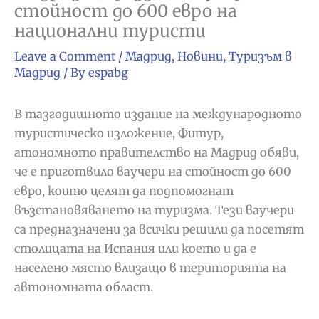
стойност до 600 евро на
национални туристи
Leave a Comment
/
Мадрид
,
Новини
,
Туризъм в
Мадрид
/ By
espabg
В тазгодишното издание на международното
туристическо изложение, Фитур,
атономното правителство на Мадрид обяви,
че е приготвило ваучери на стойност до 600
евро, които целят да подпомогнат
възстановяването на туризма. Тези ваучери
са предназначени за всички решили да посетят
столицата на Испания или което и да е
населено място влизащо в територията на
автономната област.