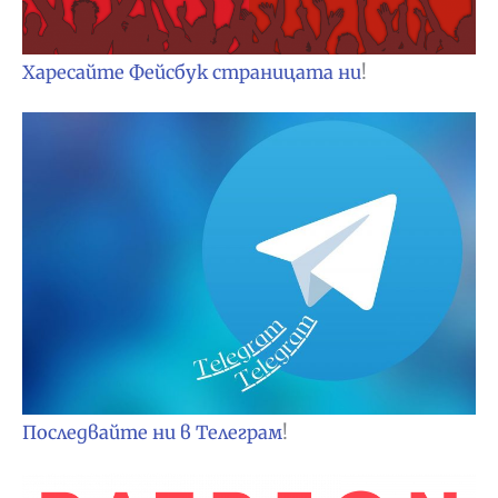
Харесайте Фейсбук страницата ни
!
Последвайте ни в Телеграм
!