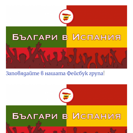
Заповядайте в нашата Фейсбук група
!