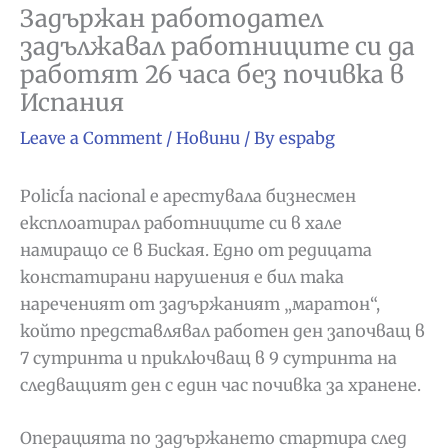
Задържан работодател
задължавал работниците си да
работят 26 часа без почивка в
Испания
Leave a Comment
/
Новини
/ By
espabg
PolicÍa nacional е арестувала бизнесмен
експлоатирал работниците си в хале
намиращо се в Биская. Едно от редицата
констатирани нарушения е бил така
нареченият от задържаният „маратон“,
който представлявал работен ден започващ в
7 сутринта и приключващ в 9 сутринта на
следващият ден с един час почивка за хранене.
Операцията по задържането стартира след