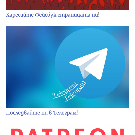
Харесайте Фейсбук страницата ни
!
Последвайте ни в Телеграм
!