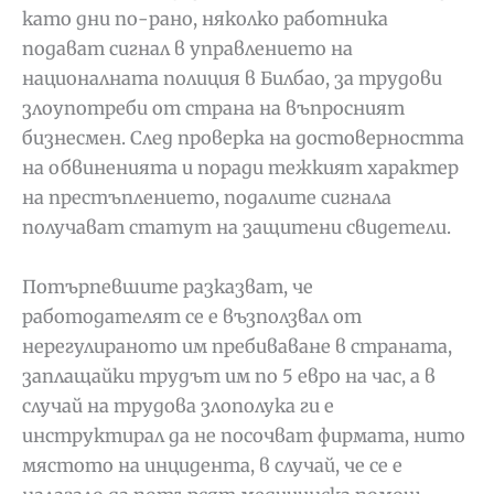
като дни по-рано, няколко работника
подават сигнал в управлението на
националната полиция в Билбао, за трудови
злоупотреби от страна на въпросният
бизнесмен. След проверка на достоверността
на обвиненията и поради тежкият характер
на престъплението, подалите сигнала
получават статут на защитени свидетели.
Потърпевшите разказват, че
работодателят се е възползвал от
нерегулираното им пребиваване в страната,
заплащайки трудът им по 5 евро на час, а в
случай на трудова злополука ги е
инструктирал да не посочват фирмата, нито
мястото на инцидента, в случай, че се е