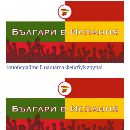
Заповядайте в нашата Фейсбук група
!