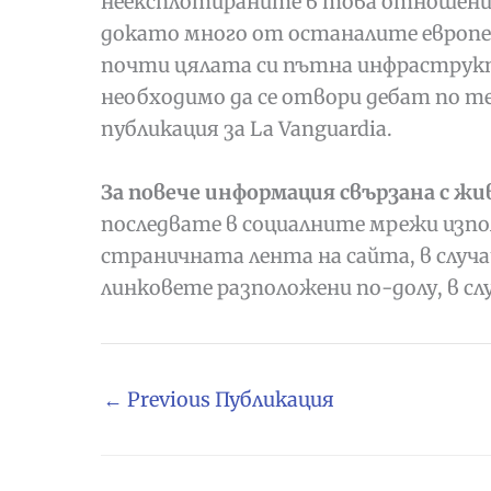
неексплотираните в това отношение
докато много от останалите европе
почти цялата си пътна инфраструк
необходимо да се отвори дебат по т
публикация за La Vanguardia.
За повече информация свързана с жи
последвате в социалните мрежи изпо
страничната лента на сайта, в случ
линковете разположени по-долу, в сл
←
Previous Публикация