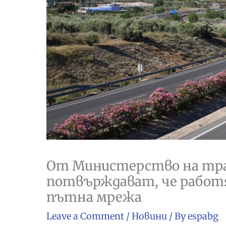
От Министерство на тра
потвърждават, че работя
пътна мрежа
Leave a Comment
/
Новини
/ By
espabg