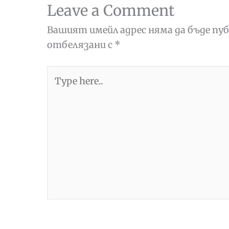
Leave a Comment
Вашият имейл адрес няма да бъде пуб
отбелязани с
*
Type
here..