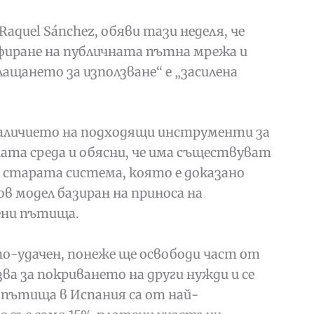
quel Sánchez, обяви тази неделя, че
иране на публичната пътна мрежа и
ащането за използване“ е „засилена
 наличието на подходящи инструменти за
ата среда и обясни, че има съществуват
о старата система, която е доказано
ов модел базиран на приноса на
ени пътища.
по-удачен, понеже ще освободи част от
ва за покриването на други нужди и се
 пътища в Испания са от най-