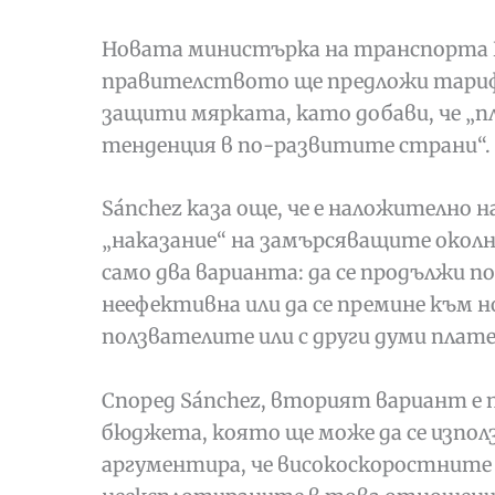
Новата министърка на транспорта Ra
правителството ще предложи тариф
защити мярката, като добави, че „пл
тенденция в по-развитите страни“.
Sánchez каза още, че е наложително
„наказание“ на замърсяващите околн
само два варианта: да се продължи п
неефективна или да се премине към н
ползвателите или с други думи плат
Според
Sánchez, вторият вариант е 
бюджета, която ще може да се използ
аргументира, че високоскоростните