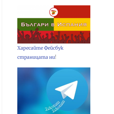
Харесайте Фейсбук
страницата ни
!