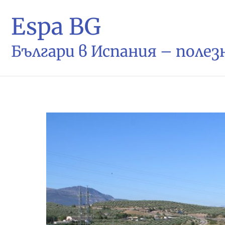
Espa BG
Българи в Испания – поле