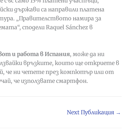
 със само 15% платени участъци,
йски държави са направили платена
тура. „Правителството намира за
емата“, сподели
Raquel Sánchez в
вот и работа в Испания
, може да ни
лзвайки връзките, които ще откриете в
ай, че ни четете през компютър или от
учай, че използвате смартфон.
Next Публикация
→