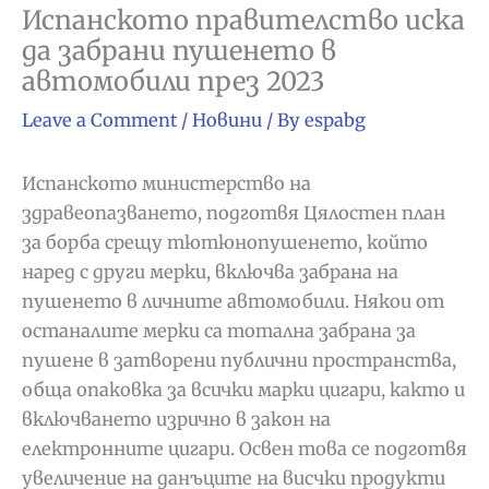
Испанското правителство иска
да забрани пушенето в
автомобили през 2023
Leave a Comment
/
Новини
/ By
espabg
Испанското министерство на
здравеопазването, подготвя Цялостен план
за борба срещу тютюнопушенето, който
наред с други мерки, включва забрана на
пушенето в личните автомобили. Някои от
останалите мерки са тотална забрана за
пушене в затворени публични пространства,
обща опаковка за всички марки цигари, както и
включването изрично в закон на
електронните цигари. Освен това се подготвя
увеличение на данъците на висчки продукти