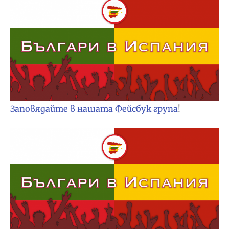
Заповядайте в нашата Фейсбук група
!