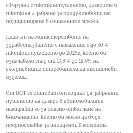
свързани с тютюнопушенето, цигарите и
тютюна и забрана за продуктовото им
позициониране в социалните мрежи.
Планът на министерството на
здравеопазването е намаление с до 30%
тютюнопушенето до 2025г, което би
означавало спад от 19,8% до 18,4% на
ежедневните потребители на тютюневи
изделия.
От DGT се опитват от години да забранят
пушенето на цигари в автомобилите,
намирайки го за опасно отвличане на
вниманието, което би могло да бъде
предпоставка за инцидент. В момента
преценката дали подобно действие подлежи