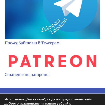
Последвайте ни в Телеграм
!
Станете ни патрони
!
Използваме „бисквитки“, за да ви предоставим най-
Copyright © 2026
Espa BG
| Задвижван от
доброто изживяване на нашия уебсайт.