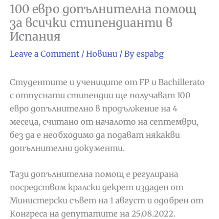
100 евро допълнителна помощ
за всички стипендианти в
Испания
Leave a Comment
/
Новини
/ By
espabg
Студентите и учениците от FP и Bachillerato
с отпуснати стипендии ще получават 100
евро допълнително в продължение на 4
месеца, считано от началото на септември,
без да е необходимо да подават някакви
допълнителни документи.
Тази допълнителна помощ е регулирана
посредством кралски декрет издаден от
Министерски съвет на 1 август и одобрен от
Конгреса на депутатите на 25.08.2022.