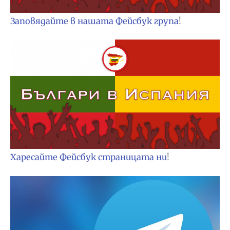
Заповядайте в нашата Фейсбук група
!
Харесайте Фейсбук страницата ни
!