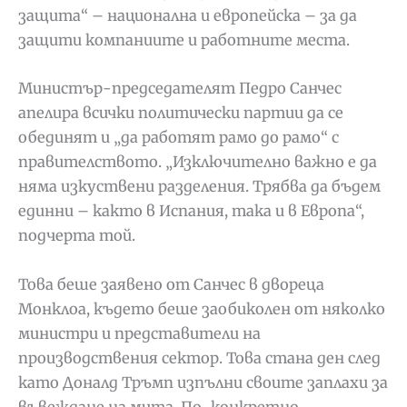
защита“ – национална и европейска – за да
защити компаниите и работните места.
Министър-председателят Педро Санчес
апелира всички политически партии да се
обединят и „да работят рамо до рамо“ с
правителството. „Изключително важно е да
няма изкуствени разделения. Трябва да бъдем
единни – както в Испания, така и в Европа“,
подчерта той.
Това беше заявено от Санчес в двореца
Монклоа, където беше заобиколен от няколко
министри и представители на
производствения сектор. Това стана ден след
като Доналд Тръмп изпълни своите заплахи за
въвеждане на мита. По-конкретно,