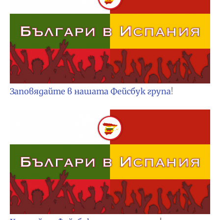
Заповядайте в нашата Фейсбук група
!