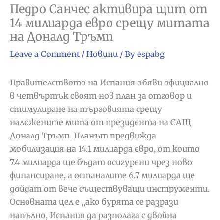
Педро Санчес активира щит от
14 милиарда евро срещу митата
на Доналд Тръмп
Leave a Comment
/
Новини
/ By
espabg
Правителството на Испания обяви официално
в четвъртък своят нов план за отговор и
стимулиране на търговията срещу
наложените мита от президента на САЩ
Доналд Тръмп. Планът предвижда
мобилизация на 14.1 милиарда евро, от които
7.4 милиарда ще бъдат осигурени чрез ново
финансиране, а останалите 6.7 милиарда ще
дойдат от вече съществуващи инструменти.
Основната цел е „ако бурята се разрази
напълно, Испания да разполага с двойна