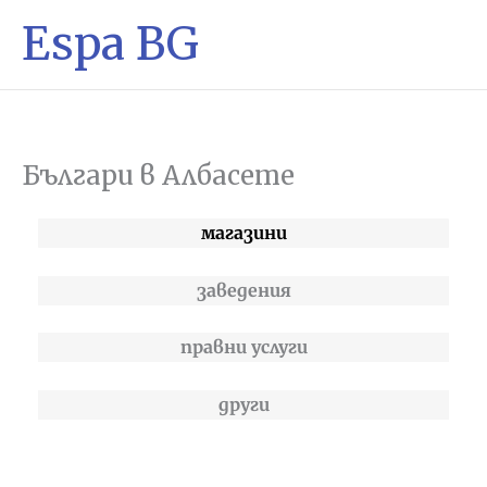
Espa BG
Българи в Албасете
магазини
заведения
правни услуги
други