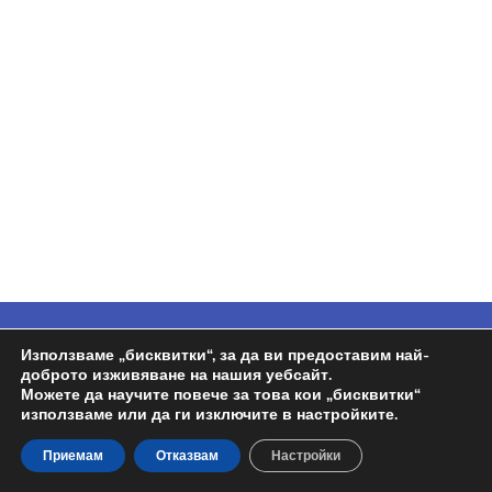
Copyright © 2026
Espa BG
| Задвижван от
Използваме „бисквитки“, за да ви предоставим най-
доброто изживяване на нашия уебсайт.
Wordpress | Design by
Росен
Можете да научите повече за това кои „бисквитки“
използваме или да ги изключите в настройките.
Политика на поверителност
Приемам
Отказвам
Настройки