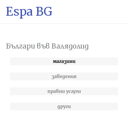
Espa BG
Българи във Валядолид
магазини
заведения
правни услуги
други