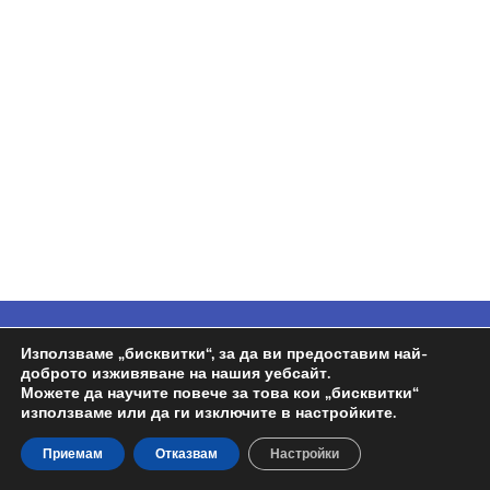
Copyright © 2026
Espa BG
| Задвижван от
Използваме „бисквитки“, за да ви предоставим най-
доброто изживяване на нашия уебсайт.
Wordpress | Design by
Росен
Можете да научите повече за това кои „бисквитки“
използваме или да ги изключите в настройките.
Политика на поверителност
Приемам
Отказвам
Настройки