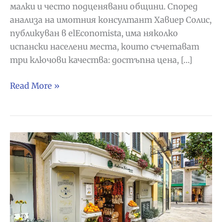
малки и често подценявани общини. Според
анализа на имотния консултант Хавиер Солис,
публикуван в elEconomista, има няколко
испански населени места, които съчетават
три ключови качества: достъпна цена, […]
„Добър,
Read More »
красив
и
евтин“:
петте
най-
обещаващи
испански
общини
за
инвестиция