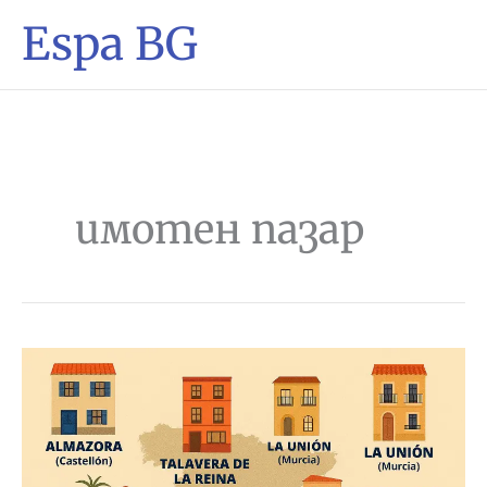
Espa BG
имотен пазар