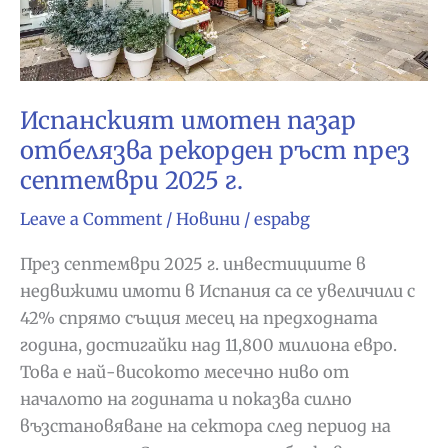
в
имоти
Испанският имотен пазар
отбелязва рекорден ръст през
септември 2025 г.
Leave a Comment
/
Новини
/
espabg
През септември 2025 г. инвестициите в
недвижими имоти в Испания са се увеличили с
42% спрямо същия месец на предходната
година, достигайки над 11,800 милиона евро.
Това е най-високото месечно ниво от
началото на годината и показва силно
възстановяване на сектора след период на