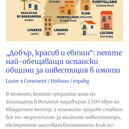
„Добър, красив и евтин“: петте
най-обещаващи испански
общини за инвестиция в имоти
Leave a Comment
/
Новини
/
espabg
В момент, когато средната цена на
жилищата в Испания надхвърля 2.500 евро на
квадратен метър, а големите градове стават
все по-недостъпни за малките инвеститори,
експертите насочват вниманието към по-