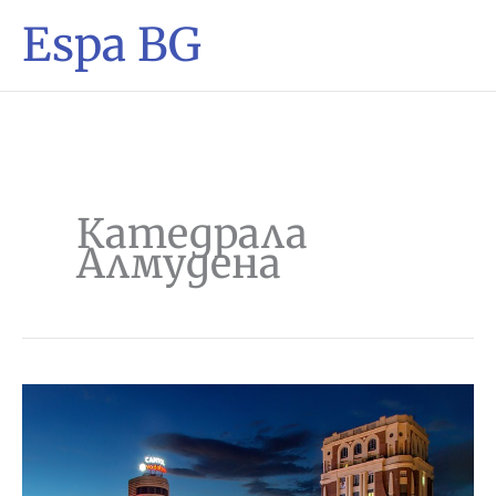
Espa BG
Катедрала
Алмудена