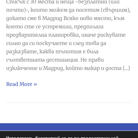
Списък с 30 места и неща -безплатни (или
почти)-, които можем да посетим (свършим),
докато сме в Мадрид Всяко ново място, към
което сте се устремили, предполага
предварителна планировка, иначе рискувате
силно да си поскучаете и след това да
разказвате, каква тъпотия е била
съответната дестинация. Не прави
изключение и Мадрид, който макар и доста […]
Какво
Read More »
да
правим
и
видим
в
Мадрид