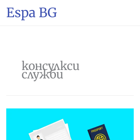
Espa BG
консулкси
служби