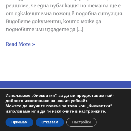
решихме, че една публикация по темата ще е
от изключителна помощ в подобна ситуация.
Видовете документи, които може да
подновите или издадете за […]
Издаване/
Read More »
Подновяване
на
документи
в
Испания
(Мадрид,
Copyright © 2026
Espa BG
| Задвижван от
Използваме „бисквитки“, за да ви предоставим най-
Валенсия,
доброто изживяване на нашия уебсайт.
Wordpress | Design by
Росен
Можете да научите повече за това кои „бисквитки“
Барселона)
използваме или да ги изключите в настройките.
Политика на поверителност
Приемам
Отказвам
Настройки