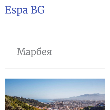
Espa BG
Марбея