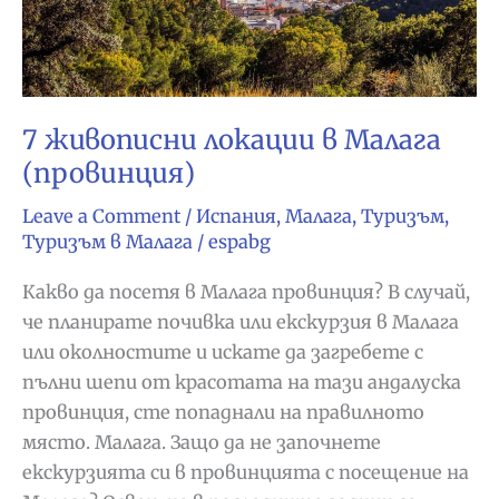
7 живописни локации в Малага
(провинция)
Leave a Comment
/
Испания
,
Малага
,
Туризъм
,
Туризъм в Малага
/
espabg
Какво да посетя в Малага провинция? В случай,
че планирате почивка или екскурзия в Малага
или околностите и искате да загребете с
пълни шепи от красотата на тази андалуска
провинция, сте попаднали на правилното
място. Малага. Защо да не започнете
екскурзията си в провинцията с посещение на