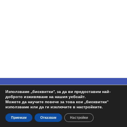
Copyright © 2026
Espa BG
| Задвижван от
Използваме „бисквитки“, за да ви предоставим най-
доброто изживяване на нашия уебсайт.
Wordpress | Design by
Росен
Можете да научите повече за това кои „бисквитки“
използваме или да ги изключите в настройките.
Политика на поверителност
Приемам
Отказвам
Настройки