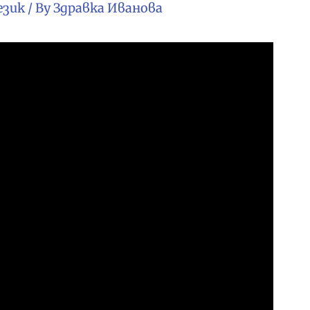
език
/ By
Здравка Иванова