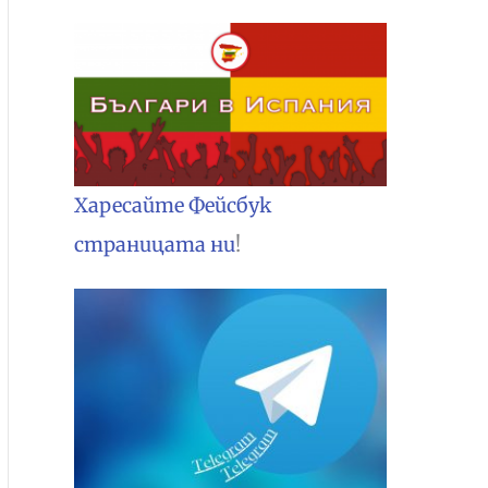
Харесайте Фейсбук
страницата ни
!