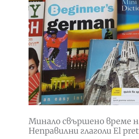
Минало свършено време на
Неправилни глаголи El preté