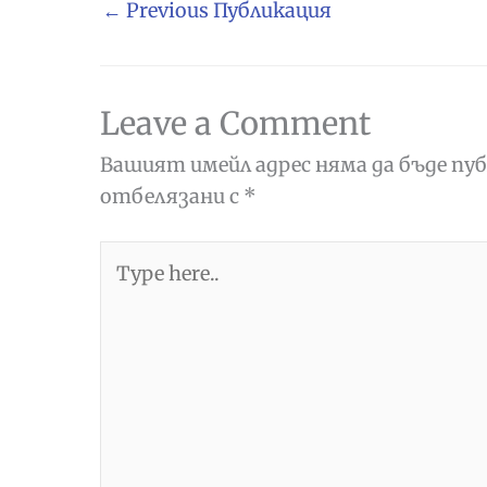
←
Previous Публикация
Leave a Comment
Вашият имейл адрес няма да бъде пуб
отбелязани с
*
Type
here..