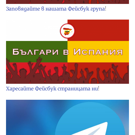
Заповядайте в нашата Фейсбук група
!
Харесайте Фейсбук страницата ни
!