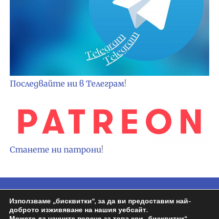
Последвайте ни в Телеграм
!
Станете ни патрони
!
Използваме „бисквитки“, за да ви предоставим най-
Copyright © 2026
Espa BG
| Задвижван от
доброто изживяване на нашия уебсайт.
Wordpress | Design by
Росен
Можете да научите повече за това кои „бисквитки“