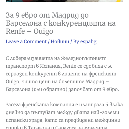
За 9 евро от Мадрид до
Барселона с конкуренцията на
Renfe – Ouigo
Leave a Comment
/
Новини
/ By
espabg
С либерализацията на железнопътният
транспорт в Испания, Renfe се сдобиха със
сериозен конкурент в лицето на френският
Ouigo, чиито цени на билетите Мадрид –
Барселона (или обратно) започват от 9 евро.
Засега френската компания е планирала 5 влака
дневно да пътуват между двата най-големи
испански града, като са предвидени междинни
спирки в Тарагона и Сарагоса за момента.