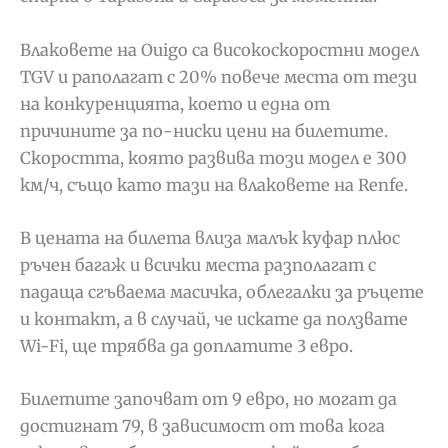
Влаковете на Ouigo са високоскоростни модел
TGV и раполагат с 20% повече места от тези
на конкуренцията, което и една от
причините за по-ниски цени на билетите.
Скоростта, която развива този модел е 300
км/ч, също като тази на влаковете на Renfe.
В цената на билета влиза малък куфар плюс
ръчен багаж и всички места разполагат с
падаща сгъваема масичка, облегалки за ръцете
и контакт, а в случай, че искате да ползвате
Wi-Fi, ще трябва да доплатите 3 евро.
Билетите започват от 9 евро, но могат да
достигнат 79, в зависимост от това кога