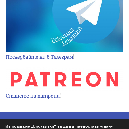
Последвайте ни в Телеграм
!
Станете ни патрони
!
Copyright © 2026
Espa BG
| Задвижван от
Използваме „бисквитки“, за да ви предоставим най-