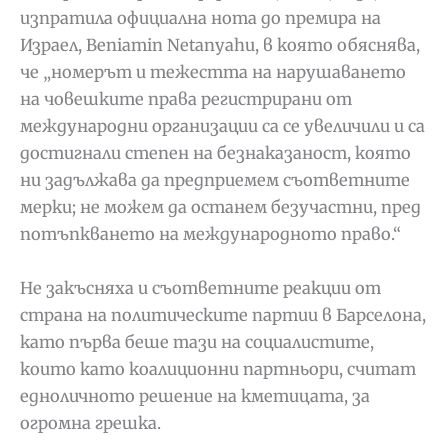
изпратила официална нота до премира на
Израел, Beniamin Netanyahu, в която обяснява,
че „номерът и тежестта на нарушаването
на човешките права регистрирани от
международни организации са се увеличили и са
достигнали степен на безнаказаност, която
ни задължава да предприемем съответните
мерки; не можем да останем безучастни, пред
потъпкването на международното право.“
Не закъсняха и съответните реакции от
страна на политическите партии в Барселона,
като първа беше тази на социалистите,
които като коалиционни партньори, считат
едноличното решение на кметицата, за
огромна грешка.