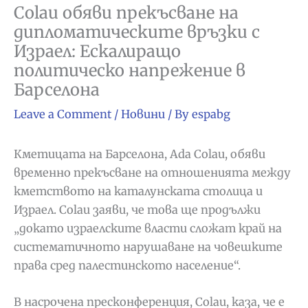
Colau обяви прекъсване на
дипломатическите връзки с
Израел: Ескалиращо
политическо напрежение в
Барселона
Leave a Comment
/
Новини
/ By
espabg
Кметицата на Барселона, Ada Colau, обяви
временно прекъсване на отношенията между
кметството на каталунската столица и
Израел. Colau заяви, че това ще продължи
„докато израелските власти сложат край на
систематичното нарушаване на човешките
права сред палестинското население“.
В насрочена пресконференция, Colau, каза, че е