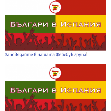
Заповядайте в нашата Фейсбук група
!