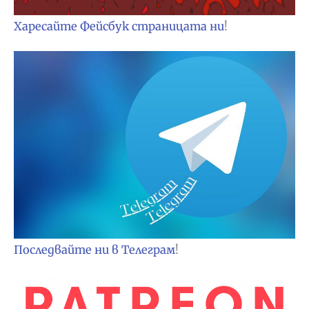
Харесайте Фейсбук страницата ни
!
Последвайте ни в Телеграм
!