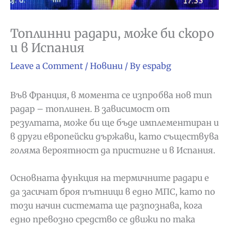
Топлинни радари, може би скоро
и в Испания
Leave a Comment
/
Новини
/ By
espabg
Във Франция, в момента се изпробва нов тип
радар – топлинен. В зависимост от
резултата, може би ще бъде имплементиран и
в други европейски държави, като съществува
голяма вероятност да пристигне и в Испания.
Основната функция на термичните радари е
да засичат броя пътници в едно МПС, като по
този начин системата ще разпознава, кога
едно превозно средство се движи по така