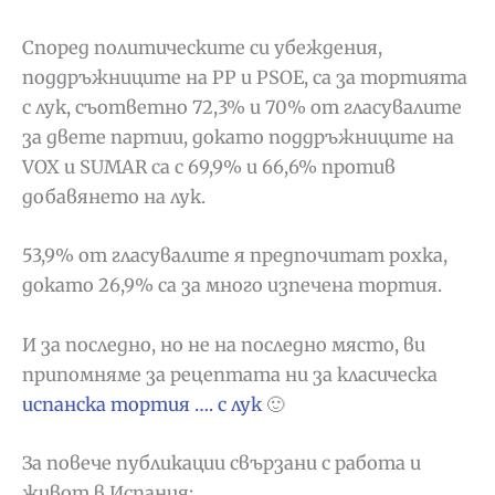
Според политическите си убеждения,
поддръжниците на PP и PSOE, са за тортията
с лук, съответно 72,3% и 70% от гласувалите
за двете партии, докато поддръжниците на
VOX и SUMAR са с 69,9% и 66,6% против
добавянето на лук.
53,9% от гласувалите я предпочитат рохка,
докато 26,9% са за много изпечена тортия.
И за последно, но не на последно място, ви
припомняме за рецептата ни за класическа
испанска тортия …. с лук
🙂
За повече публикации свързани с работа и
живот в Испания: