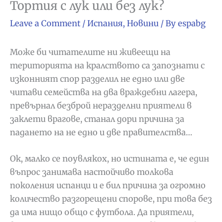
Тортия с лук или без лук?
Leave a Comment
/
Испания
,
Новини
/ By
espabg
Може би читателите ни живеещи на
територията на кралството са запознати с
изконният спор разделил не едно или две
читави семейства на два враждебни лагера,
превърнал безброй неразделни приятели в
заклети врагове, станал дори причина за
падането на не едно и две правителства…
Ок, малко се поувлякох, но истината е, че един
въпрос занимава настойчиво толкова
поколения испанци и е бил причина за огромно
количество разгорещени спорове, при това без
да има нищо общо с футбола. Да приятели,