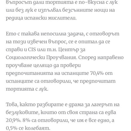
въпросът дали тортията е по-вкусна с лук
или без лук е изпълвал безсънните нощи на
редица испански мислители.
Ето с такава непосилна задача, с отговорът
на този извечен въпрос, се е опитал да се
справи и CIS или т.н. Център за
Социологически Проучвания. Според направено
проучване целящо да провери
предпочитанията на испанците 70,4% от
испанците са отговорили, че предпочитат
тортията с лук.
Това, както разбирате е драма за лагерът на
безлуковите, които от своя страна са едва
20,9%. 8% са отговорили, че им е все едно, а
0,5% се колебаят.