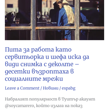
Пита за работа като
сервитьорка и шефа иска да
види снимка с деколте –
десетки възроптаха в
социалните мрежи
Leave a Comment
/
Новини
/
espabg
Набралият популярност в Туитър акаунт
@soycamarero, който излага на показ