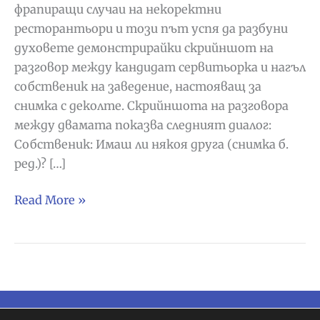
фрапиращи случаи на некоректни
ресторантьори и този път успя да разбуни
духовете демонстрирайки скрийншот на
разговор между кандидат сервитьорка и нагъл
собственик на заведение, настояващ за
снимка с деколте. Скрийншота на разговора
между двамата показва следният диалог:
Собственик: Имаш ли някоя друга (снимка б.
ред.)? […]
Пита
Read More »
за
работа
като
сервитьорка
и
шефа