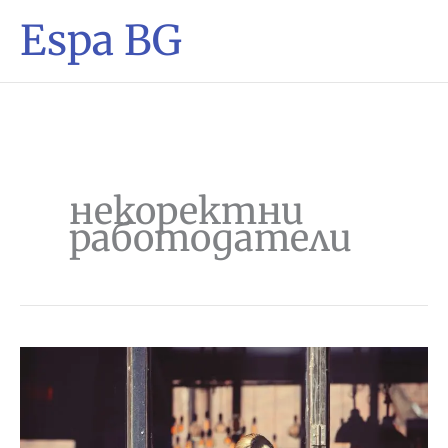
Espa BG
некоректни
работодатели