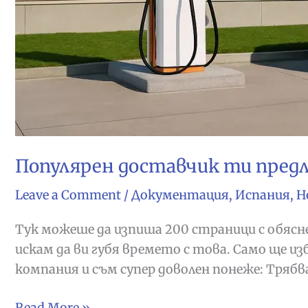
Популярен доставчик ти предла
Leave a Comment
/
Документация
,
Испания
,
Н
Тук можеше да изпиша 200 страници с обяснен
искам да ви губя времето с това. Само ще из
компания и съм супер доволен понеже: Трябва
Популярен
Read More »