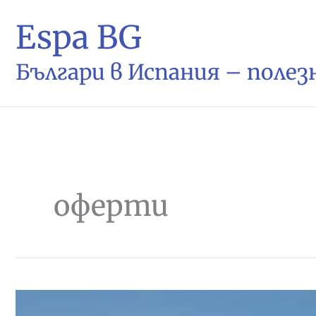
Espa BG
Българи в Испания – поле
оферти