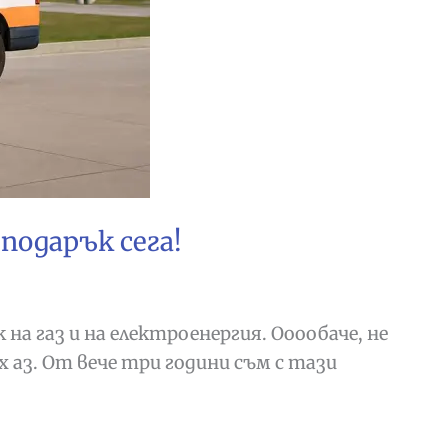
подарък сега!
на газ и на електроенергия. Ооообаче, не
х аз. От вече три години съм с тази