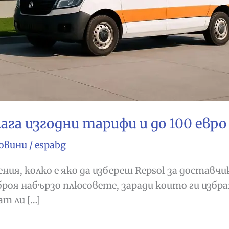
га изгодни тарифи и до 100 евро 
овини
/
espabg
ия, колко е яко да избереш Repsol за доставчик 
броя набързо плюсовете, заради които ги избра
т ли […]