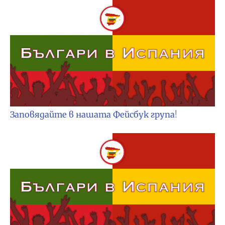
Заповядайте в нашата Фейсбук група
!