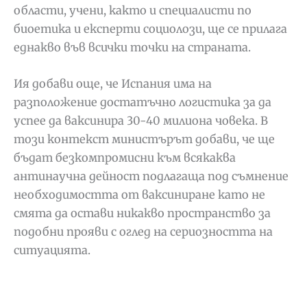
области, учени, както и специалисти по
биоетика и експерти социолози, ще се прилага
еднакво във всички точки на страната.
Ия добави още, че Испания има на
разположение достатъчно логистика за да
успее да ваксинира 30-40 милиона човека. В
този контекст министърът добави, че ще
бъдат безкомпромисни към всякаква
антинаучна дейност подлагаща под съмнение
необходимостта от ваксиниране като не
смята да остави никакво пространство за
подобни прояви с оглед на сериозността на
ситуацията.