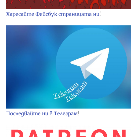
Харесайте Фейсбук страницата ни
!
Последвайте ни в Телеграм
!