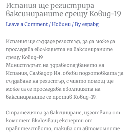
Испания ще регистрира
ваксинираните срещу Ковид-19
Leave a Comment
/
Новини
/ By
espabg
Испания ще създаде регистър, за да може да
проследява еволюцията на ваксинираните
срещу Ковид-19
Министърът на здравеопазването на
Испания, Салвадор Ия, обяви подготовката за
създаване на регистър, с чиято помощ ще
може са се проследява еволпцията на
ваксинираните се против Ковид-19.
Стратегията за ваксиниране, изготвяна от
комитет включващ експерти от
правителството, такива от автомомните