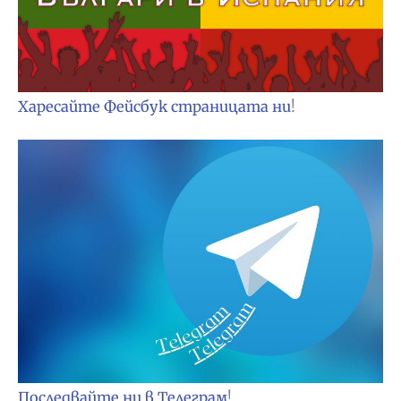
Харесайте Фейсбук страницата ни
!
Последвайте ни в Телеграм
!