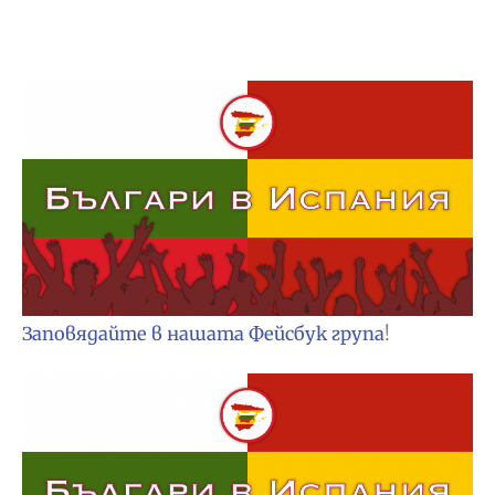
Заповядайте в нашата Фейсбук група
!