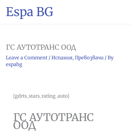
Espa BG
ГС АУТОТРАНС ООД
Leave a Comment
/
Испания
,
Превозвачи
/ By
espabg
[gdrts_stars_rating_auto]
ГС АУТОТРАНС
ООД