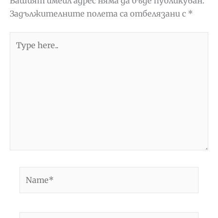
Вашият имейл адрес няма да бъде публикуван.
Задължителните полета са отбелязани с
*
Type
here..
Name*
Email*