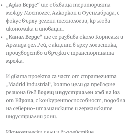
„Арко Верде“
ще обхваща територията
между Мостолес, Алкоркон и Фуенлабрада, с
фокус върху зелени технологии, кръгова
икономика и иновации.
„Канал Верде“
ще се развива около Корнелья и
Арганда дел Рей, с акцент върху логистика,
производство и връзки с транспортната
мрежа.
И двата проекта са част от стратегията
„Madrid Industrial“, която цели да превърне
региона във
водещ индустриален хъб на юг
от Европа
, с конкурентоспособност, подобна
на северно-италианските и германските
индустриални зони.
Икономически цели и въздействие