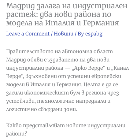
Мадрид залага на индустриален
растеж: два нови района по
модела на Италия и Германия
Leave a Comment
/
Новини
/ By
espabg
Правителството на автономна област
Мадрид обяви създаването на два нови
индустриални района — „Арко Верде“ и „Канал
Верде“, вдъхновени от успешни европейски
модели в Италия и Германия. Целта е да се
засили икономическият бум в региона чрез
устойчиви, технологично напреднали и
логистично свързани зони.
Какво представляват новите индустриални
райони?