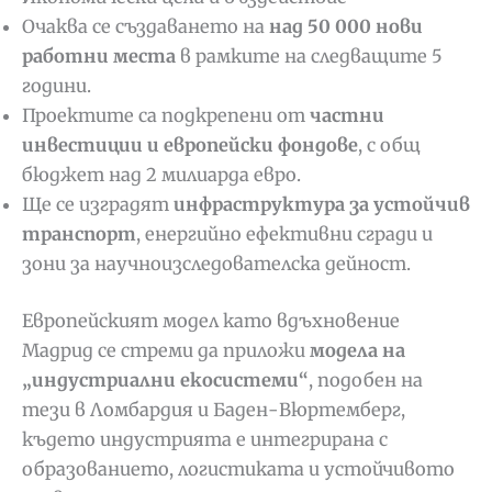
Очаква се създаването на
над 50 000 нови
работни места
в рамките на следващите 5
години.
Проектите са подкрепени от
частни
инвестиции и европейски фондове
, с общ
бюджет над 2 милиарда евро.
Ще се изградят
инфраструктура за устойчив
транспорт
, енергийно ефективни сгради и
зони за научноизследователска дейност.
Европейският модел като вдъхновение
Мадрид се стреми да приложи
модела на
„индустриални екосистеми“
, подобен на
тези в Ломбардия и Баден-Вюртемберг,
където индустрията е интегрирана с
образованието, логистиката и устойчивото