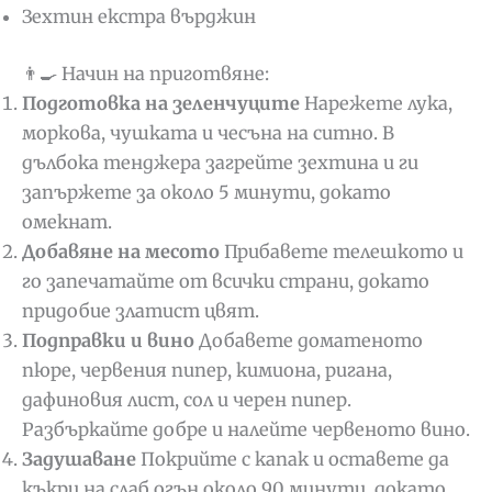
Зехтин екстра върджин
👨‍🍳 Начин на приготвяне:
Подготовка на зеленчуците
Нарежете лука,
моркова, чушката и чесъна на ситно. В
дълбока тенджера загрейте зехтина и ги
запържете за около 5 минути, докато
омекнат.
Добавяне на месото
Прибавете телешкото и
го запечатайте от всички страни, докато
придобие златист цвят.
Подправки и вино
Добавете доматеното
пюре, червения пипер, кимиона, ригана,
дафиновия лист, сол и черен пипер.
Разбъркайте добре и налейте червеното вино.
Задушаване
Покрийте с капак и оставете да
къкри на слаб огън около 90 минути, докато