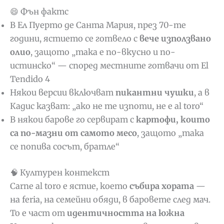
😄 Фън фактс
В Ел Пуерто де Санта Мария, през 70-те
години, ястието се готвело с
вече използвано
олио
, защото „така е по-вкусно и по-
истинско“ — според местните готвачи от El
Tendido 4
Някои версии включват
пикантни чушки
, а в
Кадис казват: „ако не те изпоти, не е al toro“
В някои барове го сервират с
картофи, които
са по-мазни от самото месо
, защото „така
се попива сосът, братле“
🧠 Културен контекст
Carne al toro е ястие, което
събира хората
—
на feria, на семейни обяди, в баровете след мач.
То е част от
идентичността на южна