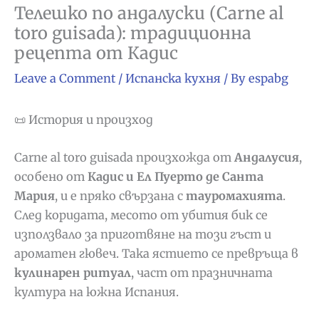
Телешко по андалуски (Carne al
toro guisada): традиционна
рецепта от Кадис
Leave a Comment
/
Испанска кухня
/ By
espabg
📜 История и произход
Carne al toro guisada произхожда от
Андалусия
,
особено от
Кадис и Ел Пуерто де Санта
Мария
, и е пряко свързана с
тауромахията
.
След коридата, месото от убития бик се
използвало за приготвяне на този гъст и
ароматен гювеч. Така ястието се превръща в
кулинарен ритуал
, част от празничната
култура на южна Испания.