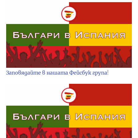
Заповядайте в нашата Фейсбук група
!