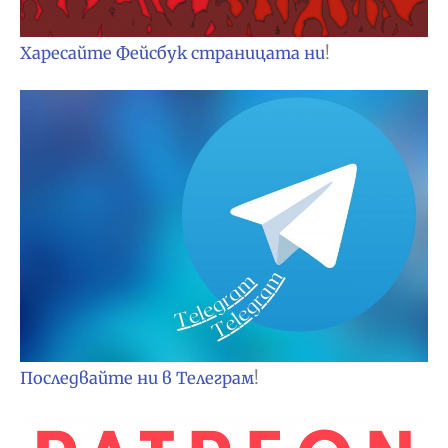
Харесайте Фейсбук страницата ни
!
Последвайте ни в Телеграм
!