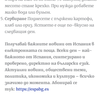
месото стане крехко. При нужда добавете
малко вода или бульон.
Сервиране
Поднесете с пържени картофи,
хляб или ориз. Ястието е още по-вкусно на
следващия ден.
Получавай важните новини от Испания в
електронната си поща. Всеки ден – най-
важното от Испания, синтезирано и
проверено, директно на български език.
Актуални новини, обществени теми,
политика, икономика и култура – всичко
значимо до момента. Абонирай се
тук:
https://espabg.es