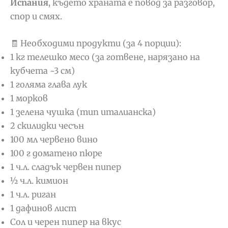
Испания
, където храната е повод за разговор,
спор и смях.
🧾 Необходими продукти (за 4 порции):
1 кг телешко месо (за готвене, нарязано на
кубчета ~3 см)
1 голяма глава лук
1 морков
1 зелена чушка (тип италианска)
2 скилидки чесън
100 мл червено вино
100 г доматено пюре
1 ч.л. сладък червен пипер
½ ч.л. кимион
1 ч.л. риган
1 дафинов лист
Сол и черен пипер на вкус