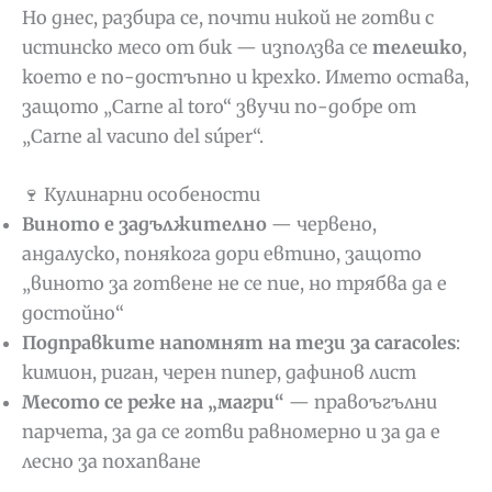
Но днес, разбира се, почти никой не готви с
истинско месо от бик — използва се
телешко
,
което е по-достъпно и крехко. Името остава,
защото „Carne al toro“ звучи по-добре от
„Carne al vacuno del súper“.
🍷 Кулинарни особености
Виното е задължително
— червено,
андалуско, понякога дори евтино, защото
„виното за готвене не се пие, но трябва да е
достойно“
Подправките напомнят на тези за caracoles
:
кимион, риган, черен пипер, дафинов лист
Месото се реже на „магри“
— правоъгълни
парчета, за да се готви равномерно и за да е
лесно за похапване