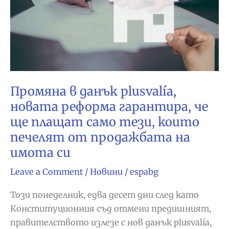
Промяна в данък plusvalía,
новата реформа гарантира, че
ще плащат само тези, които
печелят от продажбата на
имота си
Leave a Comment
/
Новини
/
espabg
Този понеделник, едва десет дни след като
Конституционния съд отмени предишният,
правителството излезе с нов данък plusvalía,