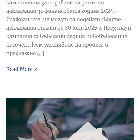
кампанията за подаване на данъчни
декларации за финансовата година 2024.
Гражданите ще могат да подават своите
декларации онлайн до 30 юни 2025 г. През тази
кампания са въведени редица нововъведения,
насочени към улесняване на процеса и
предлагане […]
Годишна
Read More »
данъчна
декларация
2024-
2025
(Испания):
Най-
важните
промени!