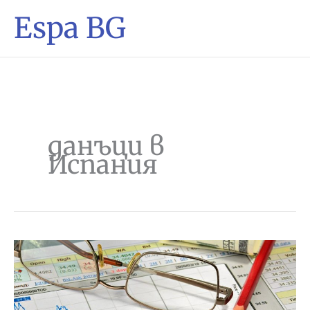
Espa BG
данъци в
Испания