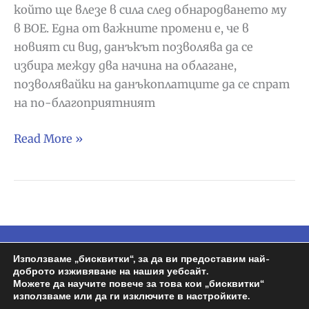
който ще влезе в сила след обнародването му
в BOE. Една от важните промени е, че в
новият си вид, данъкът позволява да се
избира между два начина на облагане,
позволявайки на данъкоплатците да се спрат
на по-благоприятният
Промяна
Read More »
в
данък
plusvalía,
новата
реформа
гарантира,
Използваме „бисквитки“, за да ви предоставим най-
Copyright © 2026
Espa BG
| Задвижван от
че
доброто изживяване на нашия уебсайт.
Wordpress | Design by
Росен
Можете да научите повече за това кои „бисквитки“
ще
използваме или да ги изключите в настройките.
плащат