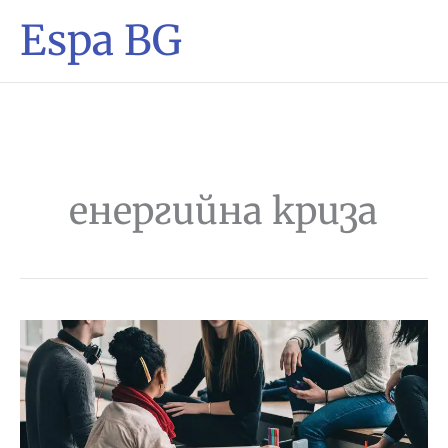
Espa BG
енергийна криза