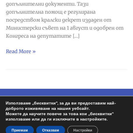
допълнителни документи. Тази
допълнителна помощ е регулирана
посредством кралски декрет издаден от
Министерски съвет на 1 август и одобрен от
Конгреса на депутатите […]
100
Read More »
евро
допълнителна
помощ
за
всички
стипендианти
Използваме „бисквитки“, за да ви предоставим най-
Copyright © 2026
Espa BG
| Задвижван от
в
доброто изживяване на нашия уебсайт.
Wordpress | Design by
Росен
Можете да научите повече за това кои „бисквитки“
Испания
използваме или да ги изключите в настройките.
Политика на поверителност
Приемам
Отказвам
Настройки