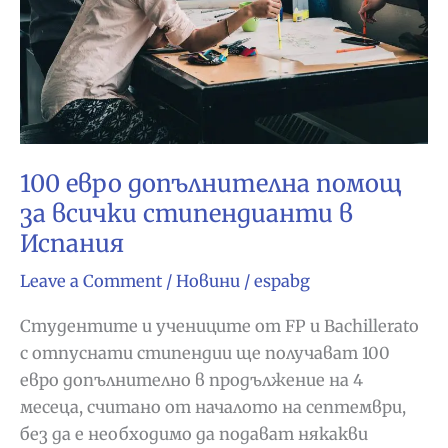
100 евро допълнителна помощ
за всички стипендианти в
Испания
Leave a Comment
/
Новини
/
espabg
Студентите и учениците от FP и Bachillerato
с отпуснати стипендии ще получават 100
евро допълнително в продължение на 4
месеца, считано от началото на септември,
без да е необходимо да подават някакви