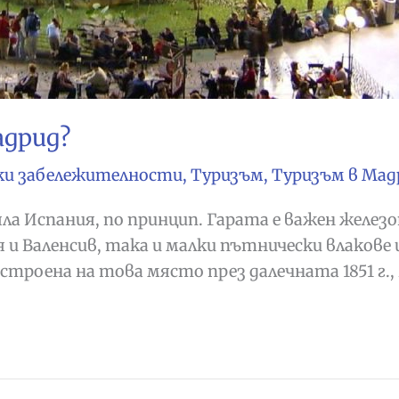
адрид?
ки забележителности
,
Туризъм
,
Туризъм в Мад
цяла Испания, по принцип. Гарата е важен жел
я и Валенсив, така и малки пътнически влакове 
троена на това място през далечната 1851 г., 