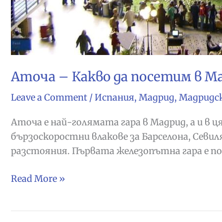
Аточа – Какво да посетим в М
Leave a Comment
/
Испания
,
Мадрид
,
Мадридс
Аточа е най-голямата гара в Мадрид, а и в 
бързоскоростни влакове за Барселона, Севил
разстояния. Първата железопътна гара е пос
Аточа
Read More »
–
Какво
да