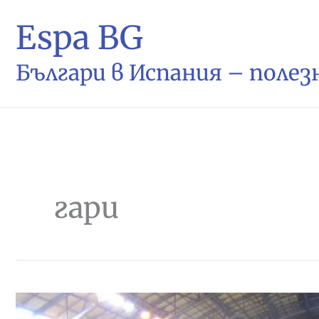
Espa BG
Българи в Испания – поле
гари