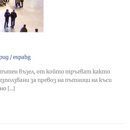
рид
/
espabg
езопътен възел, от който тръгват както
използвани за превоз на пътници на къси
но […]