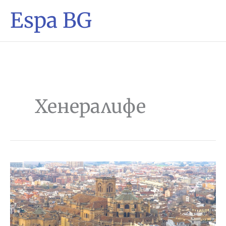
Espa BG
Хенералифе