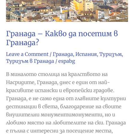
Гранада – Какво да посетим в
Гранада?
Leave a Comment
/
Гранада
,
Испания
,
Туризъм
,
Туризъм в Гранада
/
espabg
В миналото столица на кралството на
Насридите, Гранада, днес е един от най-
красивите испански и европейски градове.
Гранада, е не само една от главните културни
дестинации в света, благодарение на своите
внушителни монументимонументи, но и
любимо място на любителите на ски. Гранада
е пълна с интересни за посещение места,