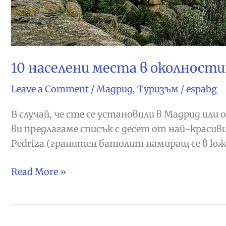
10 населени места в околност
Leave a Comment
/
Мадрид
,
Туризъм
/
espabg
В случай, че сте се установили в Мадрид или
ви предлагаме списък с десет от най-красиви
Pedriza (гранитен батолит намиращ се в южн
10
Read More »
населени
места
в