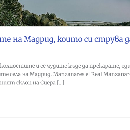
ите на Мадрид, които си струва 
 околностите и се чудите къде да прекарате, ед
те села на Мадрид. Manzanares el Real Manzanar
ият склон на Сиера […]