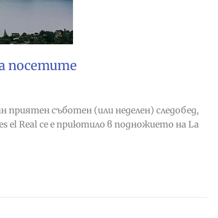
да посетите
ин приятен съботен (или неделен) следобед,
es el Real се е приютило в подножието на La