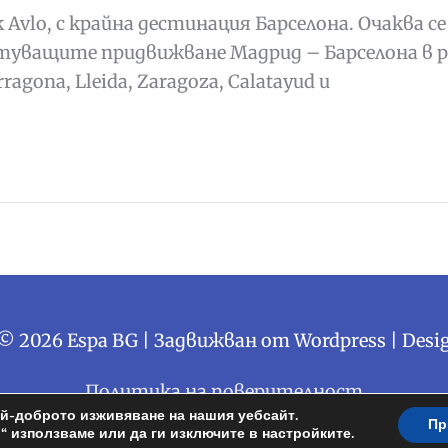
к Avlo, с крайна дестинация Барселона. Очаква 
пътуващите придвижване Мадрид – Барселона в 
agona, Lleida, Zaragoza, Calatayud и
 © 2026
Espa BG
| Задвижван от Wordpress | Desi
Политика на поверителност
ай-доброто изживяване на нашия уебсайт.
Пр
“ използваме или да ги изключите в настройките.