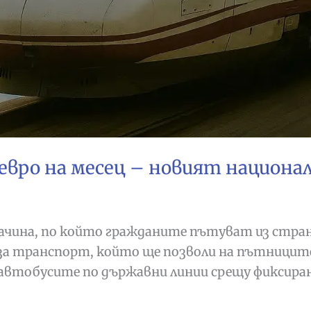
 евро на месец – новият национа
начина, по който гражданите пътуват из стра
 за транспорт, който ще позволи на пътницит
и автобусите по държавни линии срещу фиксира