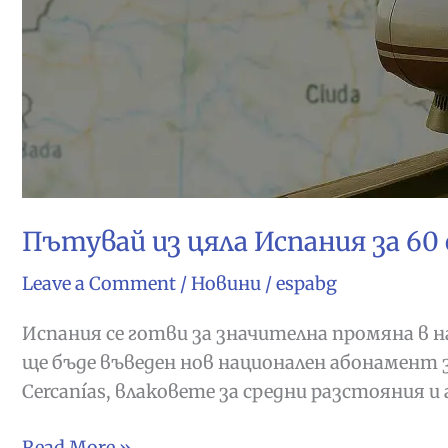
Пътувай из цяла Испания за 60
Leave a Comment
/
Новини
/
espabg
Испания се готви за значителна промяна в 
ще бъде въведен нов национален абонамент
Cercanías, влаковете за средни разстояния 
Пътувай
Read More »