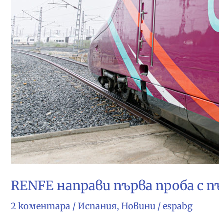
RENFE направи първа проба с пъ
2 коментара
/
Испания
,
Новини
/
espabg