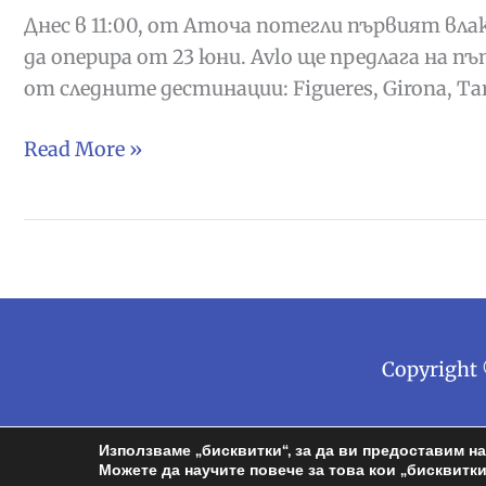
Днес в 11:00, от Аточа потегли първият вла
да оперира от 23 юни. Avlo ще предлага на 
от следните дестинации: Figueres, Girona, Tarr
RENFE
Read More »
направи
първа
проба
с
пътници
на
Avlo,
Copyright
своят
low
Използваме „бисквитки“, за да ви предоставим н
cost
Можете да научите повече за това кои „бисквитки