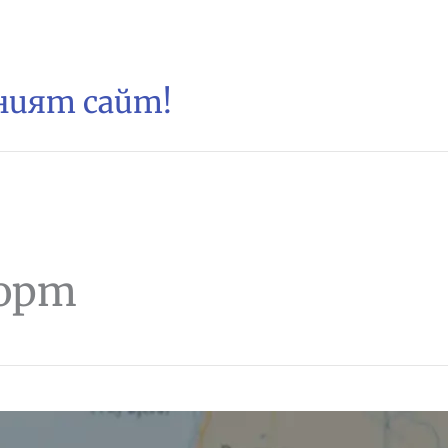
зният сайт!
порт