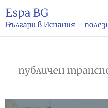
Espa BG
Българи в Испания – поле
публичен транс