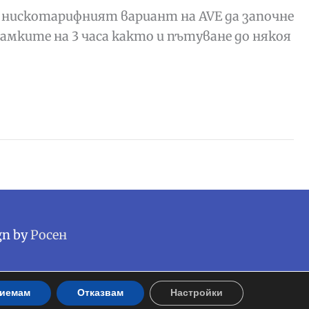
се нискотарифният вариант на AVE да започне
рамките на 3 часа както и пътуване до някоя
gn by
Росен
иемам
Отказвам
Настройки