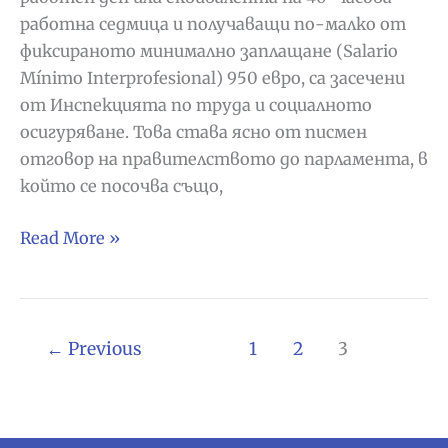
работна седмица и получаващи по-малко от
фиксираното минимално заплащане (Salario
Mínimo Interprofesional) 950 евро, са засечени
от Инспекцията по труда и социалното
осигуряване. Това става ясно от писмен
отговор на правителството до парламента, в
който се посочва също,
Испания
Read More »
засича
45019
домашни
помощници
←
Previous
1
2
3
с
нерегулирани
трудови