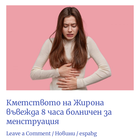
в
Испания
Кметството на Жирона
въвежда 8 часа болничен за
менструация
Leave a Comment
/
Новини
/
espabg