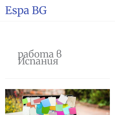
Espa BG
работа в
Испания