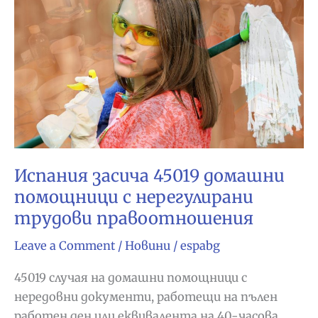
болничен
за
менструация
Испания засича 45019 домашни
помощници с нерегулирани
трудови правоотношения
Leave a Comment
/
Новини
/
espabg
45019 случая на домашни помощници с
нередовни документи, работещи на пълен
работен ден или еквивалента на 40-часова