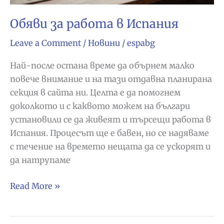
Обяви за работа в Испания
Leave a Comment
/
Новини
/
espabg
Най-после остана време да обърнем малко
повече внимание и на тази отдавна планирана
секция в сайта ни. Целта е да помогнем
доколкото и с каквото можем на българи
установили се да живеят и търсещи работа в
Испания. Процесът ще е бавен, но се надяваме
с течение на времето нещата да се ускорят и
да натрупаме
Обяви
Read More »
за
работа