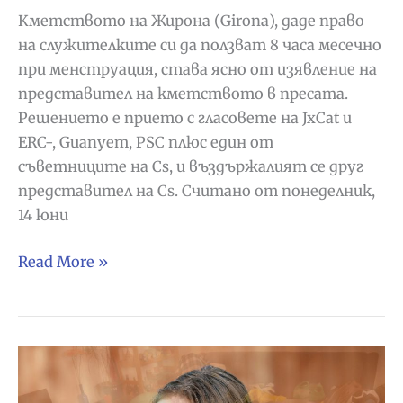
Кметството на Жирона (Girona), даде право
на служителките си да ползват 8 часа месечно
при менструация, става ясно от изявление на
представител на кметството в пресата.
Решението е прието с гласовете на JxCat и
ERC-, Guanyem, PSC плюс един от
съветниците на Cs, и въздържалият се друг
представител на Cs. Считано от понеделник,
14 юни
Кметството
Read More »
на
Жирона
въвежда
8
часа