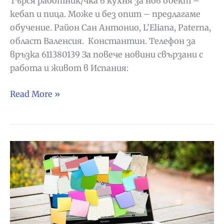
Търся работник/чка в кухня за нов обект –
кебап и пица. Може и без опит – предлагаме
обучение. Район Сан Антонио, L’Eliana, Paterna,
област Валенсия. Константин. Телефон за
връзка 611380139 За повече новини свързани с
работа и живот в Испания:
Работник
Read More »
работничка
в
кухня
–
Патерна,
Валенсия