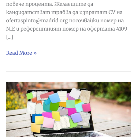
повече процента. Желаещите да
кандидатстват трябва да изпратят CV на
ofertaspinto@madrid.org посочвайки номер на
NIE и референтният номер на офертата 4109
[…]
Търсят
Read More »
се
градинари
в
Пинто,
Мадрид