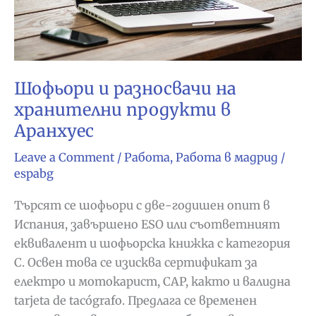
Шофьори и разносвачи на
хранителни продукти в
Аранхуес
Leave a Comment
/
Работа
,
Работа в мадрид
/
espabg
Търсят се шофьори с две-годишен опит в
Испания, завършено ESO или съответният
еквивалент и шофьорска книжка с категория
C. Освен това се изисква сертификат за
електро и мотокарист, CAP, както и валидна
tarjeta de tacógrafo. Предлага се временен