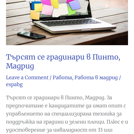
Търсят се градинари в Пинто,
Мадрид
Leave a Comment
/
Работа
,
Работа в мадрид
/
espabg
Търсят се градинари в Пинто, Мадрид. За
предпочитане е кандидатите да имат опит с
управлението на специализирана техника за
поддръжка на градини и зелени площи. Плюс е и
удостоверение за инвалидност от 33 или