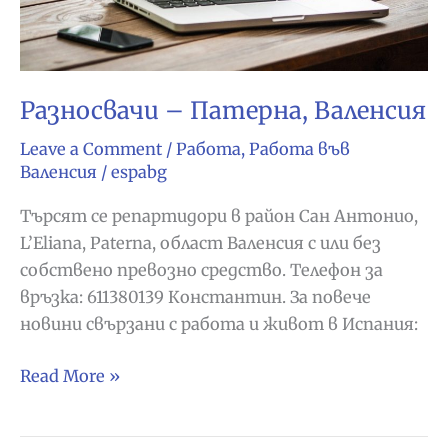
Разносвачи – Патерна, Валенсия
Leave a Comment
/
Работа
,
Работа във
Валенсия
/
espabg
Търсят се репартидори в район Сан Антонио,
L’Eliana, Paterna, област Валенсия с или без
собствено превозно средство. Телефон за
връзка: 611380139 Константин. За повече
новини свързани с работа и живот в Испания:
Разносвачи
Read More »
–
Патерна,