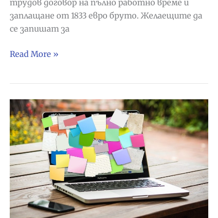
трудов договор на пълно работно време и
заплащане от 1833 евро бруто. Желаещите да
се запишат за
Шофьори
Read More »
и
разносвачи
на
хранителни
продукти
в
Аранхуес