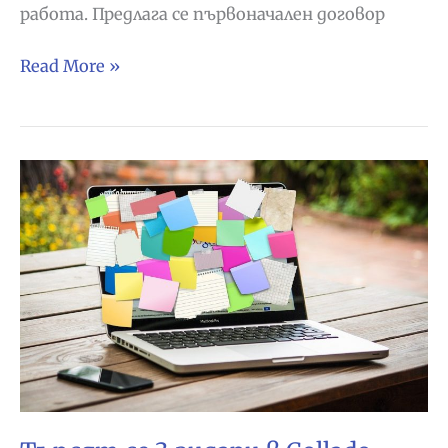
работа. Предлага се първоначален договор
Фирма
Read More »
за
графични
изкуства
търси
персонал
в
Хетафе,
Мадрид