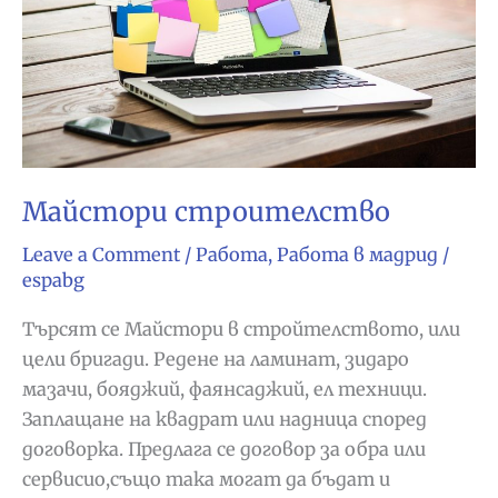
Майстори строителство
Leave a Comment
/
Работа
,
Работа в мадрид
/
espabg
Търсят се Майстори в стройтелството, или
цели бригади. Редене на ламинат, зидаро
мазачи, бояджий, фаянсаджий, ел техници.
Заплащане на квадрат или надница според
договорка. Предлага се договор за обра или
сервисио,също така могат да бъдат и