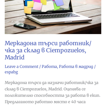
Меркадона търси работник/
чка за склад в Ciempozuelos,
Madrid
Leave a Comment
/
Работа
,
Работа в мадрид
/
espabg
Меркадона търси да назначи работник/чка за
склад в Ciempozuelos, Madrid. Оценява се
положително способността за работа в екип.
Предлаганото работно място е 40 часа