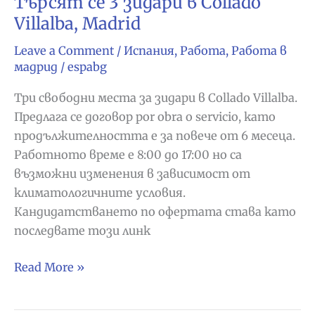
Търсят се 3 зидари в Collado
Villalba, Madrid
Leave a Comment
/
Испания
,
Работа
,
Работа в
мадрид
/
espabg
Три свободни места за зидари в Collado Villalba.
Предлага се договор por obra o servicio, като
продължителността е за повече от 6 месеца.
Работното време е 8:00 до 17:00 но са
възможни изменения в зависимост от
климатологичните условия.
Кандидатстването по офертата става като
последвате този линк
Търсят
Read More »
се
3