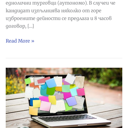
еднолични турговци (аутономо). В случеи че
кандидат изпълниява няколко от горе
изброените дейности се предлага и 8 часов
договор, […]
Майстори
Read More »
строителство