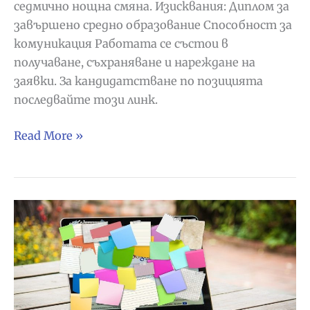
седмично нощна смяна. Изисквания: Диплом за
завършено средно образование Способност за
комуникация Работата се състои в
получаване, съхраняване и нареждане на
заявки. За кандидатстване по позицията
последвайте този линк.
Меркадона
Read More »
търси
работник/
чка
за
склад
в
Ciempozuelos,
Madrid