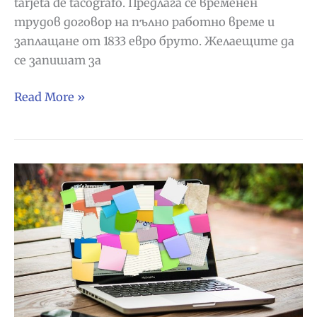
tarjeta de tacógrafo. Предлага се временен
трудов договор на пълно работно време и
заплащане от 1833 евро бруто. Желаещите да
се запишат за
Шофьори
Read More »
и
разносвачи
на
хранителни
продукти
в
Аранхуес