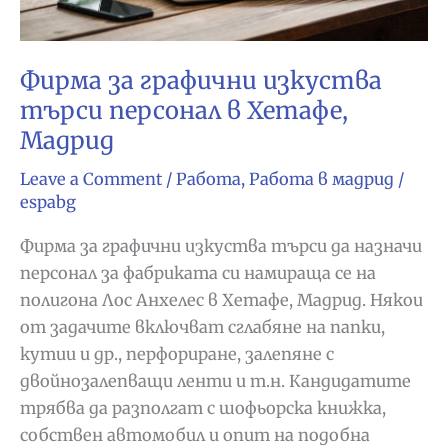
Фирма за графични изкуства
търси персонал в Хетафе,
Мадрид
Leave a Comment
/
Работа
,
Работа в мадрид
/
espabg
Фирма за графични изкуства търси да назначи
персонал за фабриката си намираща се на
полигона Лос Анхелес в Хетафе, Мадрид. Някои
от задачите включват сглабяне на папки,
кутии и др., перфориране, залепяне с
двойнозалепващи ленти и т.н. Кандидатите
трябва да разполгат с шофьорска книжка,
собствен автомобил и опит на подобна