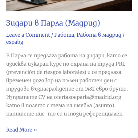
Зидари в Парла (Мадрид)
Leave a Comment
/
Работа
,
Работа в мадрид
/
espabg
В Парла се предлага работа на зидари, като се
изисква изкаран курс по охрана на труда PRL
(prevención de riesgos laborales) и се предлага
временен договор на пълен работен ден с
трудово възнаграждение от 1432 евро бруто.
Изпратете CV на ofertasoeparla@madrid.org
като в полето с тема на имейла (asunto)
напишете ние-то си и този референциален
Зидари
Read More »
в