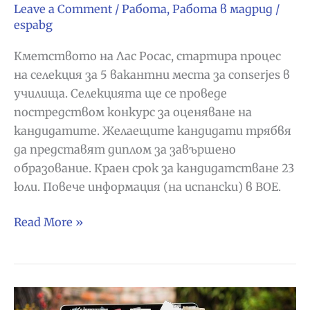
Leave a Comment
/
Работа
,
Работа в мадрид
/
espabg
Кметството на Лас Росас, стартира процес
на селекция за 5 вакантни места за conserjes в
училища. Селекцията ще се проведе
постредством конкурс за оценяване на
кандидатите. Желаещите кандидати трябвя
да представят диплом за завършено
образование. Краен срок за кандидатстване 23
юли. Повече информация (на испански) в BOE.
Търсят
Read More »
се
conserjes
в
Лас