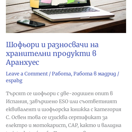
Шофьори и разносвачи на
хранителни продукти в
Аранхуес
Leave a Comment
/
Работа
,
Работа в мадрид
/
espabg
Търсят се шофьори с две-годишен опит в
Испания, завършено ESO или съответният
еквивалент и шофьорска книжка с категория
C. Освен това се изисква сертификат за
електро и мотокарист, CAP, както и валидна