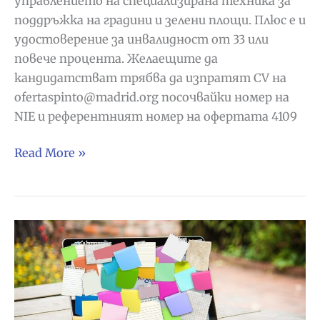
управлението на специализирана техника за
поддръжка на градини и зелени площи. Плюс е и
удостоверение за инвалидност от 33 или
повече процента. Желаещите да
кандидатстват трябва да изпратят CV на
ofertaspinto@madrid.org посочвайки номер на
NIE и референтният номер на офертата 4109
Търсят
Read More »
се
градинари
в
Пинто,
Мадрид