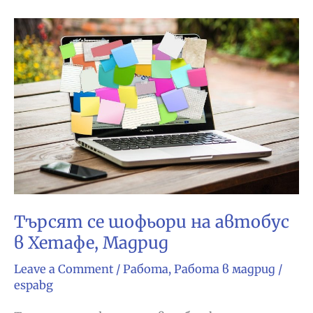
зидари
в
Collado
Villalba,
Madrid
Търсят се шофьори на автобус
в Хетафе, Мадрид
Leave a Comment
/
Работа
,
Работа в мадрид
/
espabg