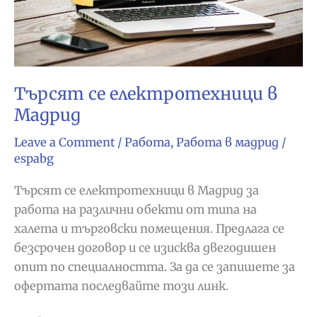
Търсят се електротехници в
Мадрид
Leave a Comment
/
Работа
,
Работа в мадрид
/
espabg
Търсят се електротехници в Мадрид за
работа на различни обекти от типа на
халета и търговски помещения. Предлага се
безсрочен договор и се изисква двегодишен
опит по специалността. За да се запишете за
офертата последвайте този линк.