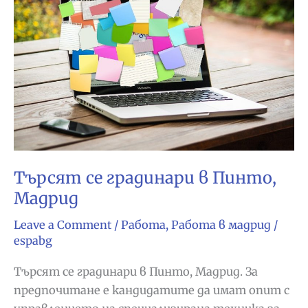
Росас,
Мадрид
Търсят се градинари в Пинто,
Мадрид
Leave a Comment
/
Работа
,
Работа в мадрид
/
espabg
Търсят се градинари в Пинто, Мадрид. За
предпочитане е кандидатите да имат опит с