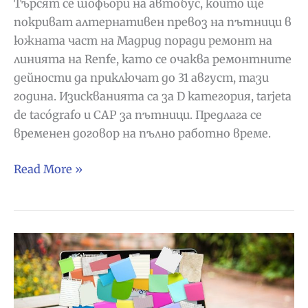
Търсят се шофьори на автобус, които ще
покриват алтернативен превоз на пътници в
южната част на Мадрид поради ремонт на
линията на Renfe, като се очаква ремонтните
дейности да приключат до 31 август, тази
година. Изискванията са за D категория, tarjeta
de tacógrafo и CAP за пътници. Предлага се
временен договор на пълно работно време.
Търсят
Read More »
се
шофьори
на
автобус
в
Хетафе,
Мадрид