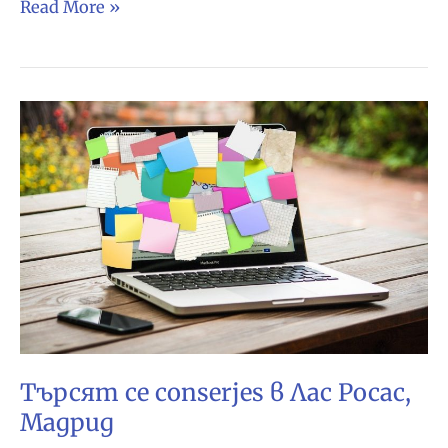
Търсят
Read More »
се
електротехници
в
Мадрид
Търсят се conserjes в Лас Росас,
Мадрид