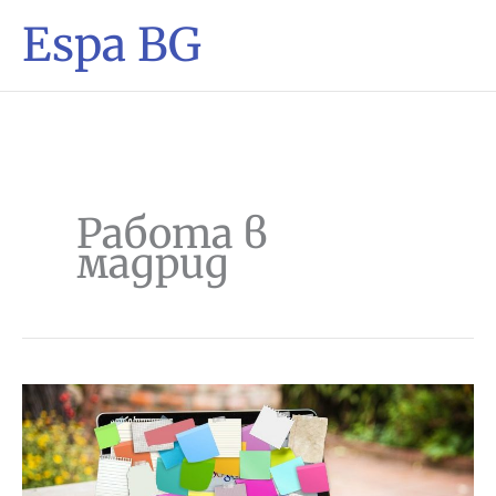
Espa BG
Работа в
мадрид