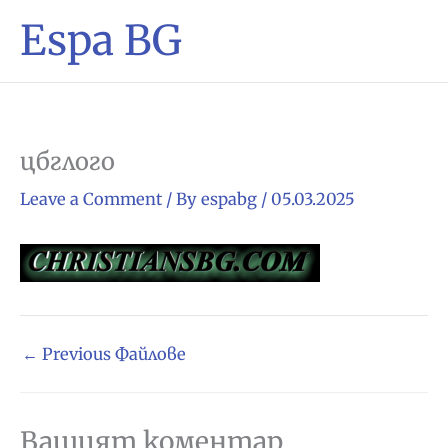
Espa BG
цбглого
Leave a Comment
/ By
espabg
/
05.03.2025
←
Previous Файлове
Вашият коментар