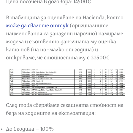
Цена посочена в договора: 14500€
В таблицата за оценяване на Hacienda, която
може да свалите оттук
(оригиналните
наименования са запазени нарочно) намираме
модела и съответно данъчната му оценка
като нов (на по-малко от година) и
откриваме, че стойността му е 22500€
След това сверяваме сегашната стойност на
база на годините на експлоатация:
До 1 година – 100%