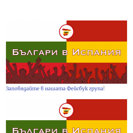
Заповядайте в нашата Фейсбук група
!