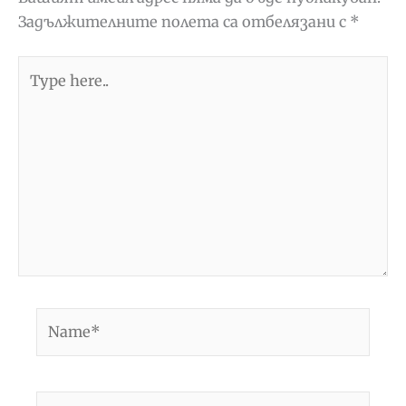
Задължителните полета са отбелязани с
*
Type
here..
Name*
Email*