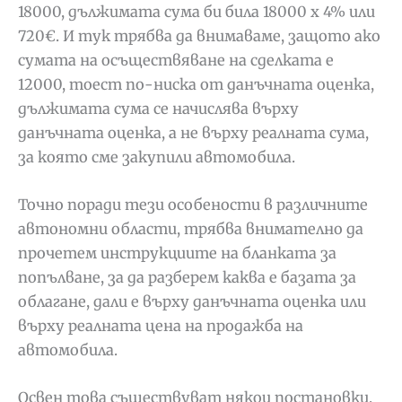
18000, дължимата сума би била 18000 х 4% или
720€. И тук трябва да внимаваме, защото ако
сумата на осъществяване на сделката е
12000, тоест по-ниска от данъчната оценка,
дължимата сума се начислява върху
данъчната оценка, а не върху реалната сума,
за която сме закупили автомобила.
Точно поради тези особености в различните
автономни области, трябва внимателно да
прочетем инструкциите на бланката за
попълване, за да разберем каква е базата за
облагане, дали е върху данъчната оценка или
върху реалната цена на продажба на
автомобила.
Освен това съществуват някои постановки,