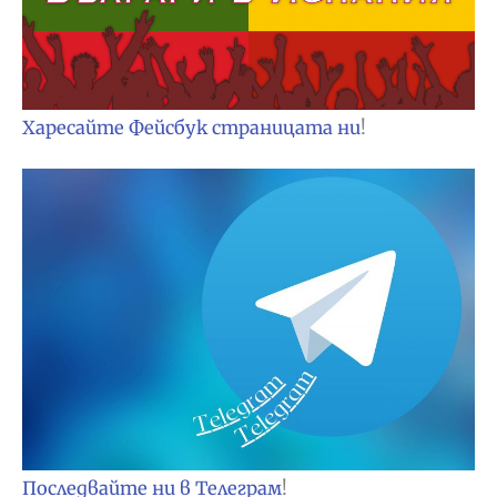
Харесайте Фейсбук страницата ни
!
Последвайте ни в Телеграм
!