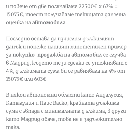
и повече от две получаваме 22500€ х 67% =
15075€, тоест получаваме текущата данъчна
оценка на
автомобила
.
Последно остава да изчислим дължимият
данък и понеже нашият хипотетичен пример
за
покупко-продажба на автомобил
се случва
в Мадрид, където тези сделки се утежняват с
4%, дължимата сума би се равнявала на 4% от
15075€ или 603€.
В някои автономни области като Андалусия,
Каталуния и Паис Васко, крайната дължима
сума съвпада с минималната дължима, в други
като Мадрид обаче, това не е задължително
така.