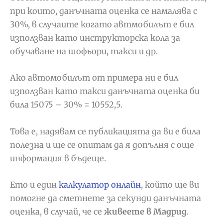
при които, данъчната оценка се намалява с
30%, в случаите когато автмобилът е бил
използван като инструкторска кола за
обучаване на шофьори, такси и др.
Ако автомобилът от примера ни е бил
използван като такси данъчната оценка би
била 15075 – 30% = 10552,5.
Това е, надявам се публикацията да ви е била
полезна и ще се опитам да я допълня с още
информация в бъдеще.
Ето и един
калкулатор онлайн
, който ще ви
помогне да сметнете за секунди данъчната
оценка, в случай, че се
живеете в Мадрид
.