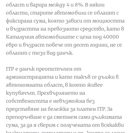
област и варира между 4 и 8%. В някои
области, старите автомобили се облагат с
фиксирана сума, която зависи от мощността
и възрастта на превозното средство, като в
Каталуния автомобилите с цена под 40000
евро и възраст повече от десет години, не се
облагат с този вид данък.
ITP е данък преотстъпен от
администрацията и като такъв се дължи в
автономната област, в която живее
купувачът. Прехвърлянето на
собствеността е невъзможна без
представяне на бележка за платен ITP. За
препоръчване е да сметнем сами дължимата
сума, за да я сверим с получената от всякакви
калкулатори, симулатори и др., които са лесно