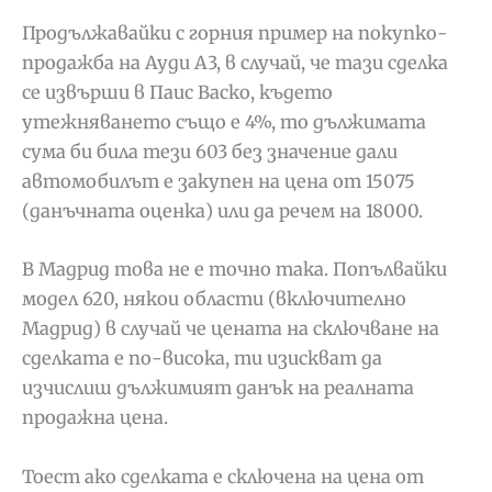
Продължавайки с горния пример на покупко-
продажба на Ауди А3, в случай, че тази сделка
се извърши в Паис Васко, където
утежняването също е 4%, то дължимата
сума би била тези 603 без значение дали
автомобилът е закупен на цена от 15075
(данъчната оценка) или да речем на 18000.
В Мадрид това не е точно така. Попълвайки
модел 620, някои области (включително
Мадрид) в случай че цената на сключване на
сделката е по-висока, ти изискват да
изчислиш дължимият данък на реалната
продажна цена.
Тоест ако сделката е сключена на цена от