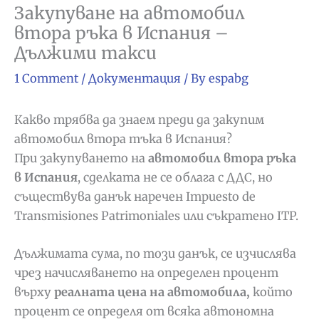
Закупуване на автомобил
втора ръка в Испания –
Дължими такси
1 Comment
/
Документация
/ By
espabg
Какво трябва да знаем преди да закупим
автомобил втора тъка в Испания?
При закупуването на
автомобил втора ръка
в Испания
, сделката не се облага с ДДС, но
съществува данък наречен Impuesto de
Transmisiones Patrimoniales или съкратено ITP.
Дължимата сума, по този данък, се изчислява
чрез начисляването на определен процент
върху
реалната цена на автомобила,
който
процент се определя от всяка автономна