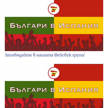
Заповядайте в нашата Фейсбук група
!