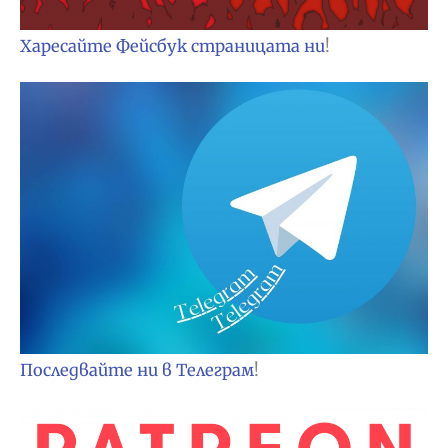
Харесайте Фейсбук страницата ни
!
Последвайте ни в Телеграм
!