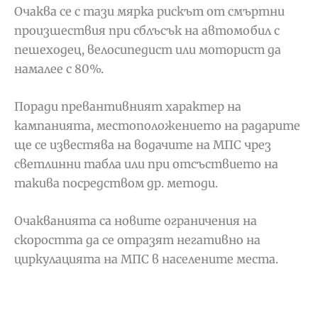
Очаква се с тази мярка рискът от смъртни
произшествия при сблъсък на автомобил с
пешеходец, велосипедист или моторист да
намалее с 80%.
Поради превантивният характер на
кампанията, местоположението на радарите
ще се известява на водачите на МПС чрез
светлинни табла или при отсъствието на
такива посредством др. методи.
Очакванията са новите ограничения на
скоростта да се отразят негативно на
циркулацията на МПС в населените места.