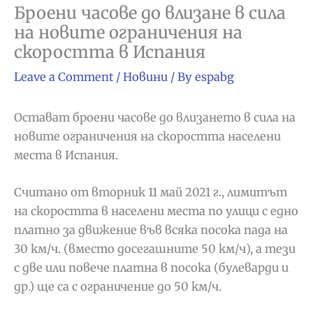
Броени часове до влизане в сила
на новите ограничения на
скоростта в Испания
Leave a Comment
/
Новини
/ By
espabg
Остават броени часове до влизането в сила на
новите ограничения на скоростта населени
места в Испания.
Считано от вторник 11 май 2021 г., лимитът
на скоростта в населени места по улици с едно
платно за движение във всяка посока пада на
30 км/ч. (вместо досегашните 50 км/ч), а тези
с две или повече платна в посока (булеварди и
др.) ще са с ограничение до 50 км/ч.