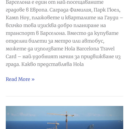
Барселона е един от най‑посещаваните
градове в Европа. Саграда Фамилия, Парк Гюел,
Камп Ноу, плажовете и кварталите на Гауди –
всичко това изисква добро планиране на
транспорт в Барселона. Вместо да купувате
отделни билети за метро или автобус,
можете да използвате Hola Barcelona Travel
Card – най‑удобният начин за придвижване из
града. Какво представлява Hola
Спести
Read More »
време,
нерви
и
пари
при
посещение