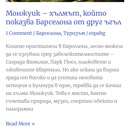
Монжуик – хълмът, който
показва Барселона от друг ъгъл
1 Comment
/
Барселона
,
Туризъм
/
espabg
Когато пристигнеш в Барселона, лесно можеш
да се изгубиш сред забележителностите –
Саграда Фамилия, Парк Гюел, плажовете и
оживените квартали. Но ако искаш да видиш
града от високо и да усетиш неговата
история и култура в едно, трябва да се качиш
на хълма Монжуик. Това е място, което
съчетава природа, музеи, спортни обекти и
панорамни
Монжуик
Read More »