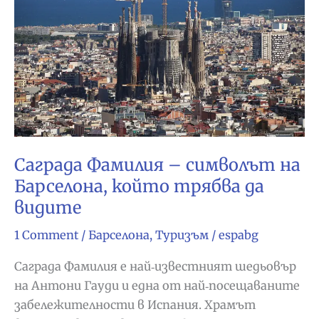
на
Барселона
–
транспортна
карта
Hola
Barcelona
Саграда Фамилия – символът на
Барселона, който трябва да
видите
1 Comment
/
Барселона
,
Туризъм
/
espabg
Саграда Фамилия е най‑известният шедьовър
на Антони Гауди и една от най‑посещаваните
забележителности в Испания. Храмът