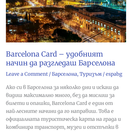
Barcelona Card – удобният
начин да разгледаш Барселона
Leave a Comment
/
Барселона
,
Туризъм
/
espabg
Ако си в Барселона за няколко дни и искаш да
видиш максимално много, без да мислиш за
билети и опашки, Barcelona Card е един от
най‑лесните начини да го направиш. Това е
официалната туристическа карта на града и
комбинира транспорт, музеи и отстъпки в