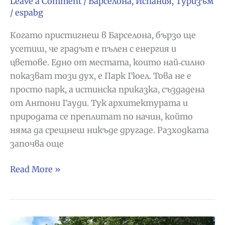
Leave a Comment
/
Барселона
,
Испания
,
Туризъм
/
espabg
Когато пристигнеш в Барселона, бързо ще
усетиш, че градът е пълен с енергия и
цветове. Едно от местата, които най‑силно
показват този дух, е Парк Гюел. Това не е
просто парк, а истинска приказка, създадена
от Антони Гауди. Тук архитектурата и
природата се преплитат по начин, който
няма да срещнеш никъде другаде. Разходката
започва още
Парк
Read More »
Гюел
–
цветната
приказка