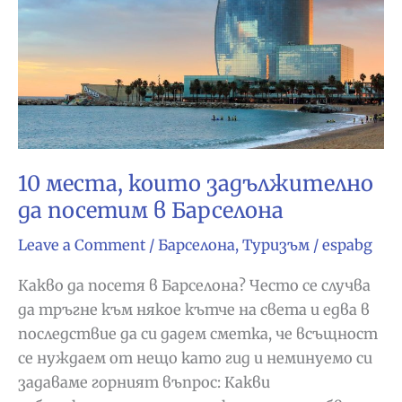
да
видите
10 места, които задължително
да посетим в Барселона
Leave a Comment
/
Барселона
,
Туризъм
/
espabg
Какво да посетя в Барселона? Често се случва
да тръгне към някое кътче на света и едва в
последствие да си дадем сметка, че всъщност
се нуждаем от нещо като гид и неминуемо си
задаваме горният въпрос: Какви