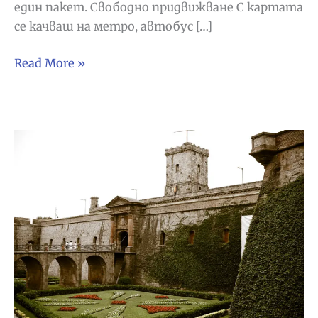
един пакет. Свободно придвижване С картата
се качваш на метро, автобус […]
Barcelona
Read More »
Card
–
удобният
начин
да
разгледаш
Барселона