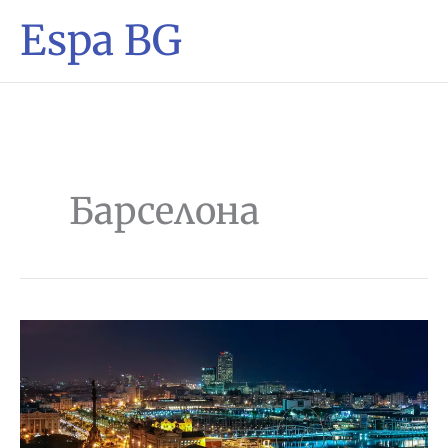
Espa BG
Барселона