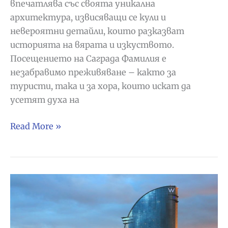
впечатлява със своята уникална
архитектура, извисяващи се кули и
невероятни детайли, които разказват
историята на вярата и изкуството.
Посещението на Саграда Фамилия е
незабравимо преживяване – както за
туристи, така и за хора, които искат да
усетят духа на
Саграда
Read More »
Фамилия
–
символът
на
Барселона,
който
трябва