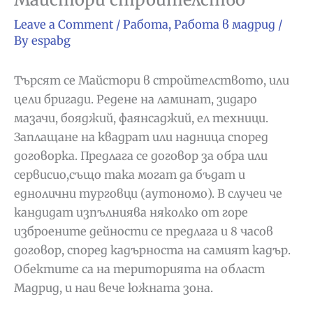
Leave a Comment
/
Работа
,
Работа в мадрид
/
By
espabg
Търсят се Майстори в стройтелството, или
цели бригади. Редене на ламинат, зидаро
мазачи, бояджий, фаянсаджий, ел техници.
Заплащане на квадрат или надница според
договорка. Предлага се договор за обра или
сервисио,също така могат да бъдат и
еднолични турговци (аутономо). В случеи че
кандидат изпълниява няколко от горе
изброените дейности се предлага и 8 часов
договор, според кадърноста на самият кадър.
Обектите са на територията на област
Мадрид, и наи вече южната зона.