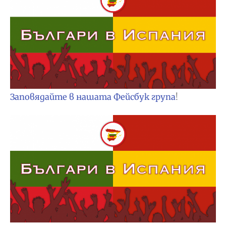
Заповядайте в нашата Фейсбук група
!