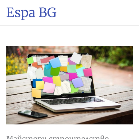
Espa BG
Майстори строителство