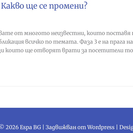
 Какво ще се промени?
увате от многото неизвестни, които поставя 
убликация всичко по темата. Фаза 3 е на прага 
ези които ще отворят врати за посетители т
 © 2026
Espa BG
| Задвижван от Wordpress | Desi