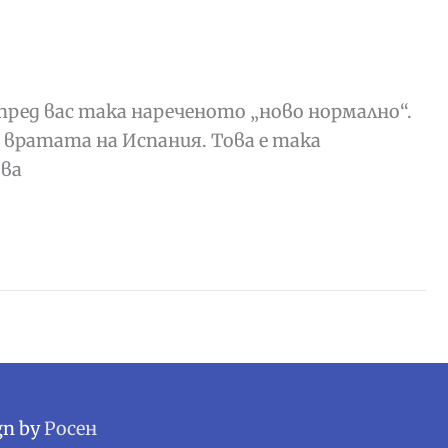
пред вас така нареченото „ново нормално“.
на вратата на Испания. Това е така
ова
gn by
Росен