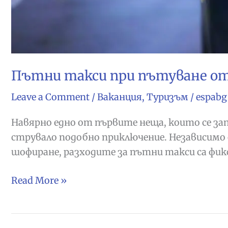
Пътни такси при пътуване от
Leave a Comment
/
Ваканция
,
Туризъм
/
espabg
Навярно едно от първите неща, които се зап
струвало подобно приключение. Независимо от
шофиране, разходите за пътни такси са фикс
Пътни
Read More »
такси
при
пътуване