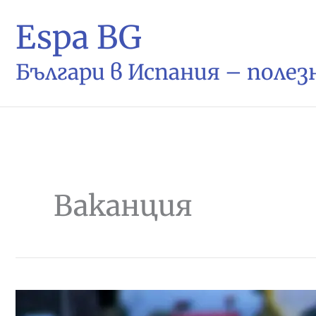
Espa BG
Българи в Испания – поле
Ваканция