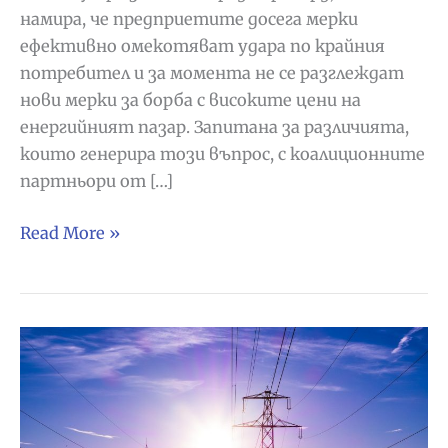
намира, че предприетите досега мерки
ефективно омекотяват удара по крайния
потребител и за момента не се разглеждат
нови мерки за борба с високите цени на
енергийният пазар. Запитана за различията,
които генерира този въпрос, с коалиционните
партньори от […]
От
Read More »
испанското
правителство
смятат,
че
предприетите
досега
мерки
ретушират