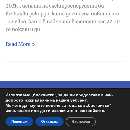
2021г., цената на електроенергията би
всякакви рекорди, като достигна нивото от
122 евро, като в най-натовареният час 22:00
се покачи и ди
Електроенергия:
Read More »
Каква
е
разликата
между
mercado
libre
Copyright © 2026
Espa BG
| Задвижван от
Използваме „бисквитки“, за да ви предоставим най-
и
доброто изживяване на нашия уебсайт.
Wordpress | Design by
Росен
Можете да научите повече за това кои „бисквитки“
mercado
използваме или да ги изключите в настройките.
regulado
Политика на поверителност
Приемам
Отказвам
Настройки
(PVPC)?