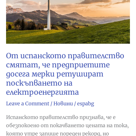
От испанското правителство
смятат, че предприетите
досега мерки ретушират
поскъпването на
електроенергията
Leave a Comment
/
Новини
/
espabg
Испанското правителство признава, че е
обезпокоено от покачването цената на тока,
която утре запише пореден рекорд, но