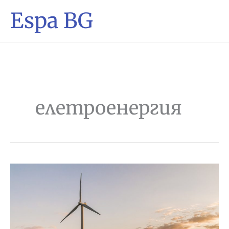
Espa BG
елетроенергия