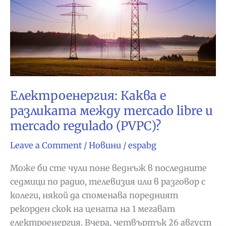
поскъпването
на
електроенергията
Електроенергия: Каква е
разликата между mercado libre и
mercado regulado (PVPC)?
Leave a Comment
/
Новини
/
espabg
Може би сте чули поне веднъж в последните
седмици по радио, телевизия или в разговор с
колеги, някой да споменава поредният
рекорден скок на цената на 1 мегават
електроенергия. Вчера, четвъртък 26 август