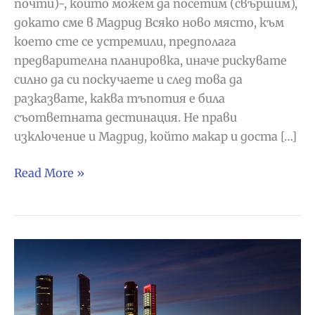
почти)-, които можем да посетим (свършим),
докато сме в Мадрид Всяко ново място, към
което сте се устремили, предполага
предварителна планировка, иначе рискувате
силно да си поскучаете и след това да
разказвате, каква тъпотия е била
съответната дестинация. Не прави
изключение и Мадрид, който макар и доста […]
Какво
Read More »
да
правим
и
видим
в
Мадрид
–