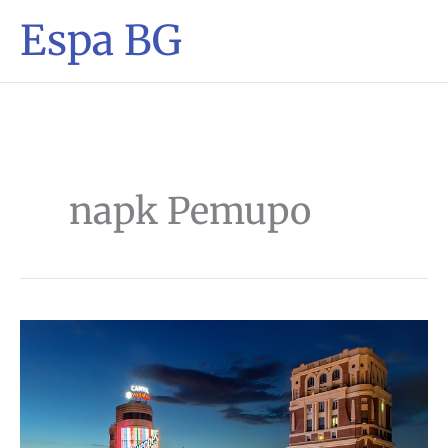
Espa BG
парк Ретиро