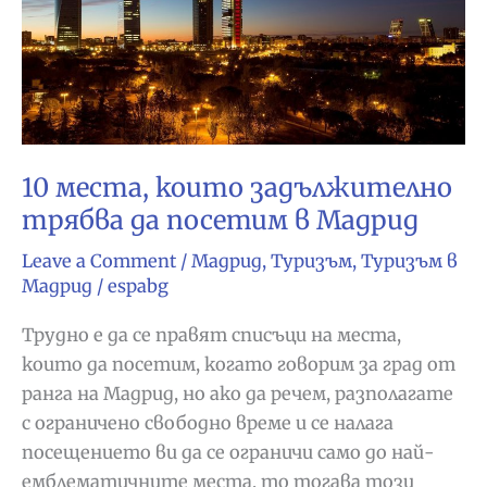
30
предложения
10 места, които задължително
трябва да посетим в Мадрид
Leave a Comment
/
Мадрид
,
Туризъм
,
Туризъм в
Мадрид
/
espabg
Трудно е да се правят списъци на места,
които да посетим, когато говорим за град от
ранга на Мадрид, но ако да речем, разполагате
с ограничено свободно време и се налага
посещението ви да се ограничи само до най-
емблематичните места, то тогава този