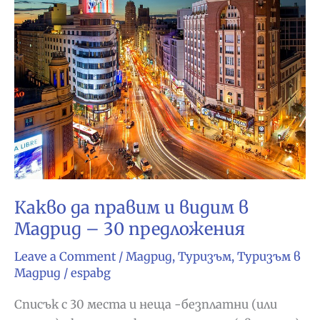
Какво да правим и видим в
Мадрид – 30 предложения
Leave a Comment
/
Мадрид
,
Туризъм
,
Туризъм в
Мадрид
/
espabg
Списък с 30 места и неща -безплатни (или