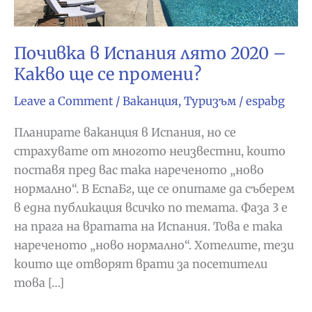
Почивка в Испания лято 2020 –
Какво ще се промени?
Leave a Comment
/
Ваканция
,
Туризъм
/
espabg
Планирате ваканция в Испания, но се
страхувате от многото неизвестни, които
поставя пред вас така нареченото „ново
нормално“. В ЕспаБг, ще се опитаме да съберем
в една публикация всичко по темата. Фаза 3 е
на прага на вратата на Испания. Това е така
нареченото „ново нормално“. Хотелите, тези
които ще отворят врати за посетители
това […]