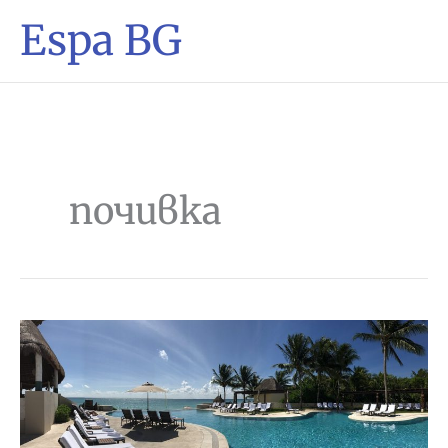
Espa BG
почивка