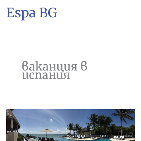
Espa BG
ваканция в
испания