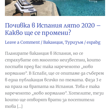
Почивка в Испания лято 2020 –
Какво ще се промени?
Leave a Comment
/
Ваканция
,
Туризъм
/
espabg
Планирате ваканция в Испания, но се
страхувате от многото неизвестни, които
поставя пред вас така нареченото „ново
нормално“. В ЕспаБг, ще се опитаме да съберем
в една публикация всичко по темата. Фаза 3 е
на прага на вратата на Испания. Това е така
нареченото „ново нормално“. Хотелите, тези
които ще отворят врати за посетители
това […]