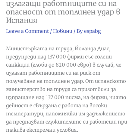
излагащи работниците си на
опасност от топлинен удар в
Испания
Leave a Comment
/
Новини
/ By
espabg
Министърката на труда, Йоланда Диас,
предупреди над 137 000 фирми със солени
санккции (глоби до 820 000 евро) в случай, че
излагат работниците си на риск от
получаване на топлинен удар. От испанското
министерство на труда са приготвили за
изпращане над 137 000 писма, на фирми, чиято
дейност е свързана с работа на високи
температури, напомняйки им задължението
да предпазват служителите си работещи при
такива екстремни условия.