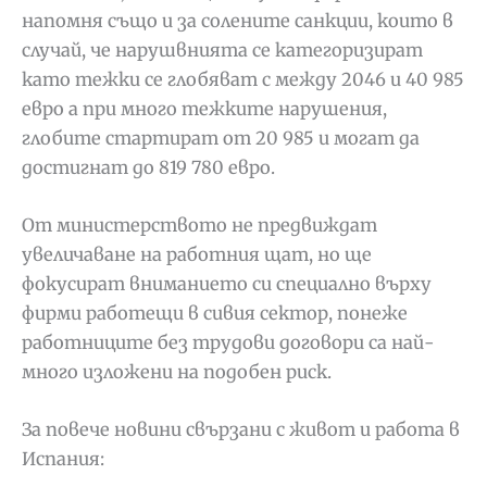
напомня също и за солените санкции, които в
случай, че нарушвнията се категоризират
като тежки се глобяват с между 2046 и 40 985
евро а при много тежките нарушения,
глобите стартират от 20 985 и могат да
достигнат до 819 780 евро.
От министерството не предвиждат
увеличаване на работния щат, но ще
фокусират вниманието си специално върху
фирми работещи в сивия сектор, понеже
работниците без трудови договори са най-
много изложени на подобен риск.
За повече новини свързани с живот и работа в
Испания: