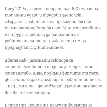
През 2019г., са регистрирани над 100 случая на
топлинни удари и трудови злополуки
свързани с работата на прекалено високи
температури. Затова и от Министерството
на труда са решили да напомнят на
работодателите, задължението им да
предпазват служителите си.
Двата най-засегнати сектора са
строителството и този на земеделското
стопанство. Диас, подкани фирмите от тези
два сектора да се ангажират работниците им
–над 1 милион– да не бъдат излагани на опасно
високи температури.
В писмата, които ще получат фирмите се