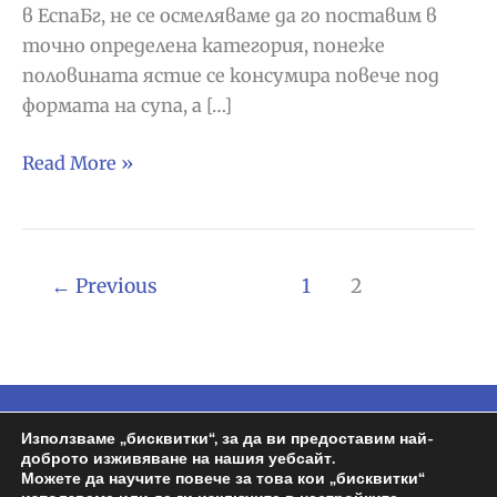
в ЕспаБг, не се осмеляваме да го поставим в
точно определена категория, понеже
половината ястие се консумира повече под
формата на супа, а […]
Cocido
Read More »
Madrileño
или
Варено
по
←
Previous
1
2
мадридски
Copyright © 2026
Espa BG
| Задвижван от
Използваме „бисквитки“, за да ви предоставим най-
доброто изживяване на нашия уебсайт.
Wordpress | Design by
Росен
Можете да научите повече за това кои „бисквитки“