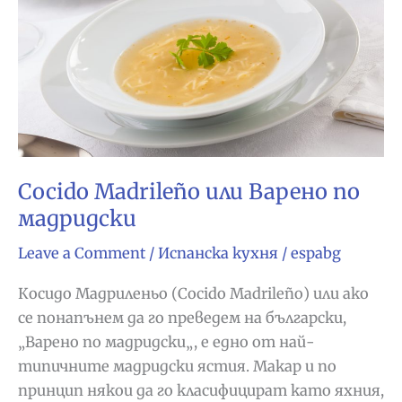
Cocido Madrileño или Варено по
мадридски
Leave a Comment
/
Испанска кухня
/
espabg
Косидо Мадриленьо (Cocido Madrileño) или ако
се понапънем да го преведем на български,
„Варено по мадридски„, е едно от най-
типичните мадридски ястия. Макар и по
принцип някои да го класифицират като яхния,