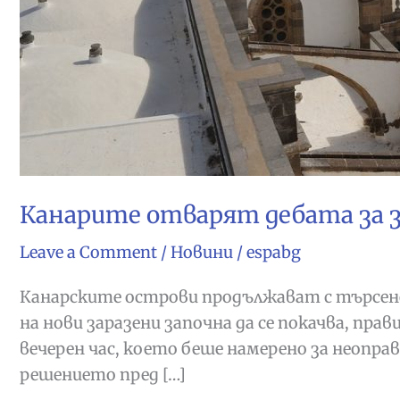
Канарите отварят дебата за 
Leave a Comment
/
Новини
/
espabg
Канарските острови продължават с търсенет
на нови заразени започна да се покачва, п
вечерен час, което беше намерено за неопра
решението пред […]