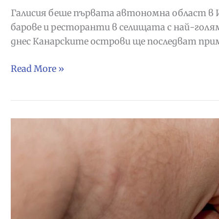
Галисия беше първата автономна област в И
барове и ресторанти в селищата с най-голям
днес Канарските острови ще последват прим
Галисия
Read More »
и
Канарите
въвеждат
ковид
сертификат
за
посещение
на
ресторант