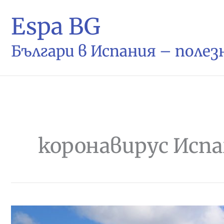
Espa BG
Българи в Испания – поле
коронавирус Исп