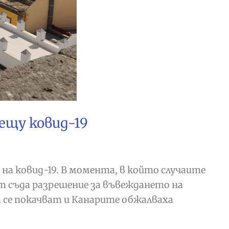
ещу ковид-19
а ковид-19. В момента, в който случаите
т съда разрешение за въвеждането на
а се покачват и Канарите обжалваха