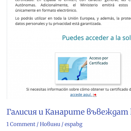
Галисия и Канарите въвеждат
1 Comment
/
Новини
/
espabg