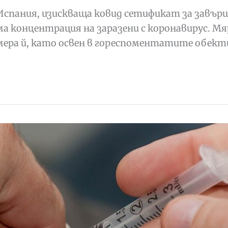
спания, изискваща ковид сетификат за завърше
а концентрация на заразени с коронавирус. Мя
ера й, като освен в гореспоментатите обекти