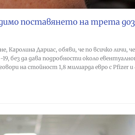
одимо поставянето на трета доз
 Каролина Дариас, обяви, че по всичко личи, 
-19, без да дава подробности около евентуалн
говори на стойност 1,8 милиарда евро с Pfizer и