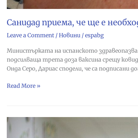
Санидад приема, че ще е необх
Leave a Comment
/
Новини
/
espabg
Министърката на испанското здравеопазване,
подсилваща трета доза ваксина срещу ковид
Онда Серо, Дариас сподели, че са подписани до
Санидад
Read More »
приема,
че
ще
е
необходимо