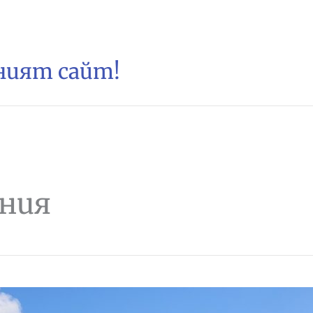
зният сайт!
ания