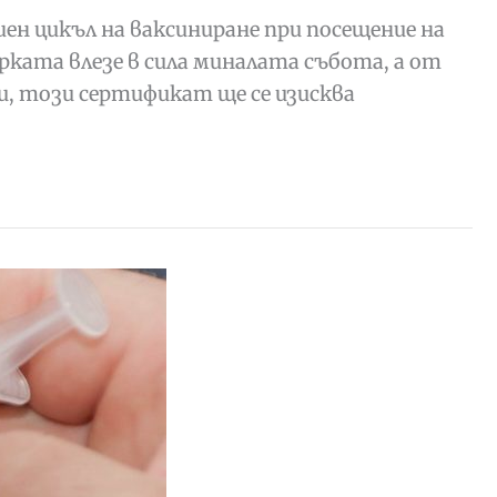
н цикъл на ваксиниране при посещение на
рката влезе в сила миналата събота, а от
, този сертификат ще се изисква