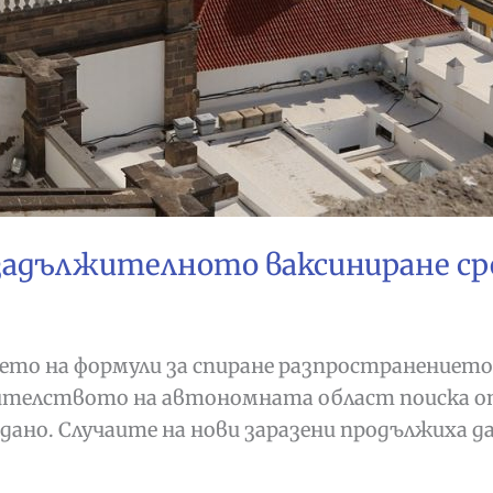
задължителното ваксиниране ср
о на формули за спиране разпространението н
равителството на автономната област поиска о
вдано. Случаите на нови заразени продължиха д