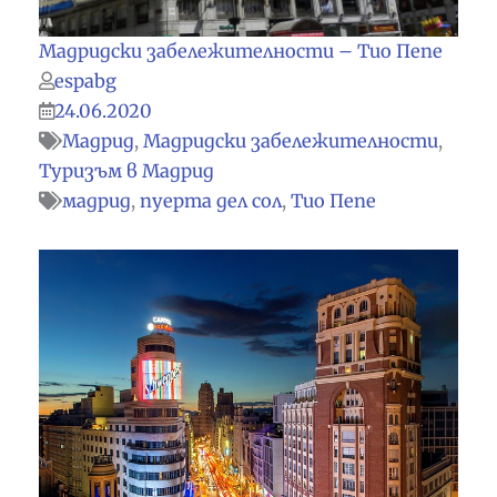
Мадридски забележителности – Тио Пепе
espabg
24.06.2020
Мадрид
,
Мадридски забележителности
,
Туризъм в Мадрид
мадрид
,
пуерта дел сол
,
Тио Пепе