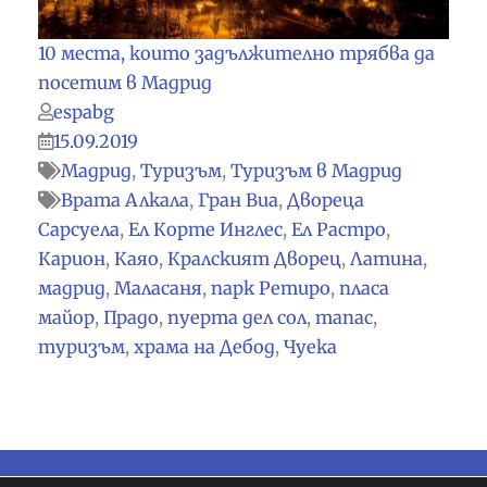
10 места, които задължително трябва да
посетим в Мадрид
espabg
15.09.2019
Мадрид
,
Туризъм
,
Туризъм в Мадрид
Врата Алкала
,
Гран Виа
,
Двореца
Сарсуела
,
Ел Корте Инглес
,
Ел Растро
,
Карион
,
Каяо
,
Кралският Дворец
,
Латина
,
мадрид
,
Маласаня
,
парк Ретиро
,
пласа
майор
,
Прадо
,
пуерта дел сол
,
тапас
,
туризъм
,
храма на Дебод
,
Чуека