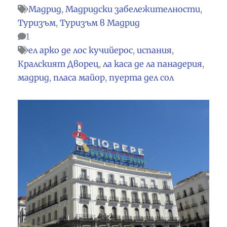
Мадрид
,
Мадридски забележителности
,
Туризъм
,
Туризъм в Мадрид
1
ел арко де лос кучийерос
,
испания
,
Кралският Дворец
,
ла каса де ла панадерия
,
мадрид
,
пласа майор
,
пуерта дел сол