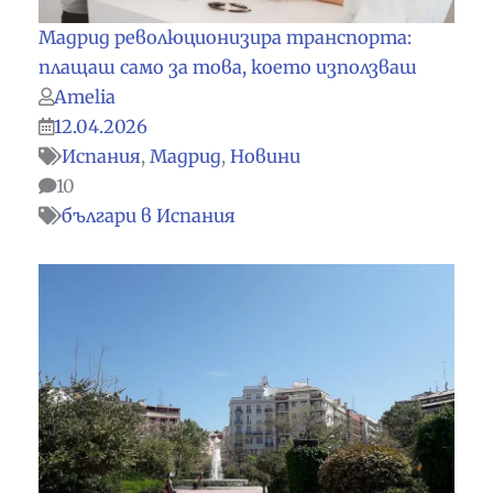
Мадрид революционизира транспорта:
плащаш само за това, което използваш
Amelia
12.04.2026
Испания
,
Мадрид
,
Новини
10
българи в Испания