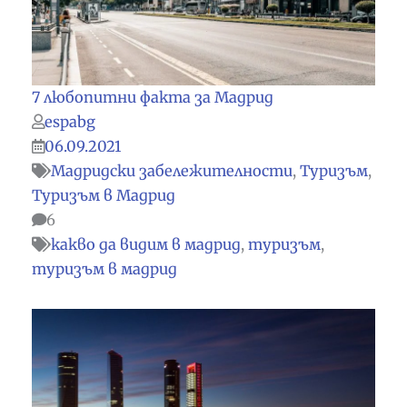
7 любопитни факта за Мадрид
espabg
06.09.2021
Мадридски забележителности
,
Туризъм
,
Туризъм в Мадрид
6
какво да видим в мадрид
,
туризъм
,
туризъм в мадрид