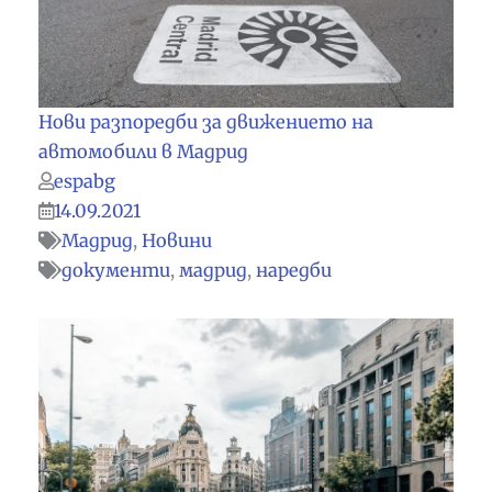
Нови разпоредби за движението на
автомобили в Мадрид
espabg
14.09.2021
Мадрид
,
Новини
документи
,
мадрид
,
наредби