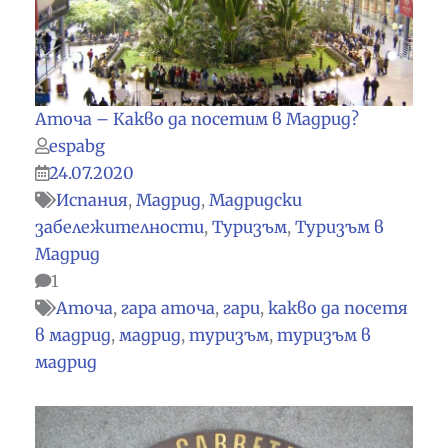
Аточа – Какво да посетим в Мадрид?
espabg
24.07.2020
Испания
,
Мадрид
,
Мадридски
забележителности
,
Туризъм
,
Туризъм в
Мадрид
1
Аточа
,
гара аточа
,
гари
,
какво да посетя
в мадрид
,
мадрид
,
туризъм
,
туризъм в
мадрид