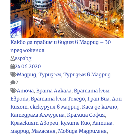
Какво да правим и видим в Мадрид – 30
предложения
espabg
24.06.2020
Мадрид
,
Туризъм
,
Туризъм в Мадрид
2
Аточа
,
Врата Алкала
,
Вратата към
Европа
,
Вратата към Толедо
,
Гран Виа
,
Дон
Кихот
,
екскурзия в мадрид
,
Каса де кампо
,
Катедрала Алмудена
,
Кралица София
,
Кралският Дворец
,
кулите Кио
,
Латина
,
мадрид
,
Маласаня
,
Мовида Мадриленя
,