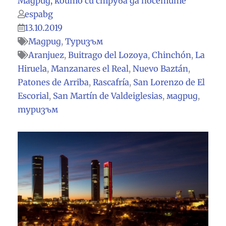
Мадрид, които си струва да посетите
espabg
13.10.2019
Мадрид
,
Туризъм
Aranjuez
,
Buitrago del Lozoya
,
Chinchón
,
La
Hiruela
,
Manzanares el Real
,
Nuevo Baztán
,
Patones de Arriba
,
Rascafría
,
San Lorenzo de El
Escorial
,
San Martín de Valdeiglesias
,
мадрид
,
туризъм