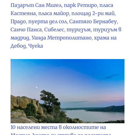
Пазарът Сан Мигел
,
парк Ретиро
,
пласа
Кастеяна
,
пласа майор
,
площад 2-ри май
,
Прадо
,
пуерта дел сол
,
Сантяго Бернабеу
,
Санчо Панса
,
Сибелес
,
туризъм
,
туризъм в
мадрид
,
Уанда Метрополитано
,
храма на
Дебод
,
Чуека
10 населени места в околностите на