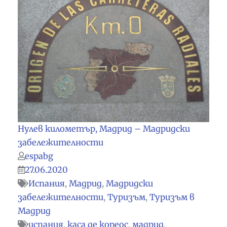
Нулев километър, Мадрид – Мадридски
забележителности
espabg
27.06.2020
Испания
,
Мадрид
,
Мадридски
забележителности
,
Туризъм
,
Туризъм в
Мадрид
испания
,
каса де кореос
,
мадрид
,