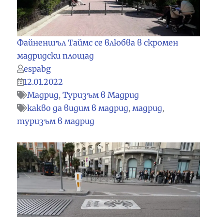
Файненшъл Таймс се влюбва в скромен
мадридски площад
espabg
12.01.2022
Мадрид
,
Туризъм в Мадрид
какво да видим в мадрид
,
мадрид
,
туризъм в мадрид