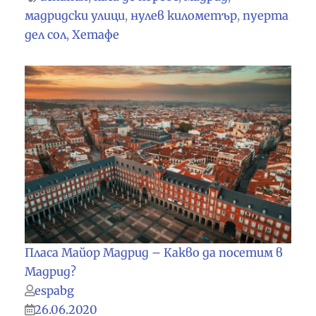
мадридски улици
,
нулев километър
,
пуерта
дел сол
,
Хетафе
Пласа Майор Мадрид – Какво да посетим в
Мадрид?
espabg
26.06.2020